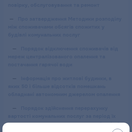
повірку, обслуговування та ремонт
—
Про затвердження Методики розподілу
між споживачами обсягів спожитих у
будівлі комунальних послуг
—
Порядок відключення споживачів від
мереж централізованого опалення та
постачання гарячої води
—
Інформація про житлові будинки, в
яких 50 і більше відсотків помешкань
обладнані автономним джерелом опалення
—
Порядок здійснення перерахунку
вартості комунальних послуг за період їх
ненадання, надання не в повному обсязі або