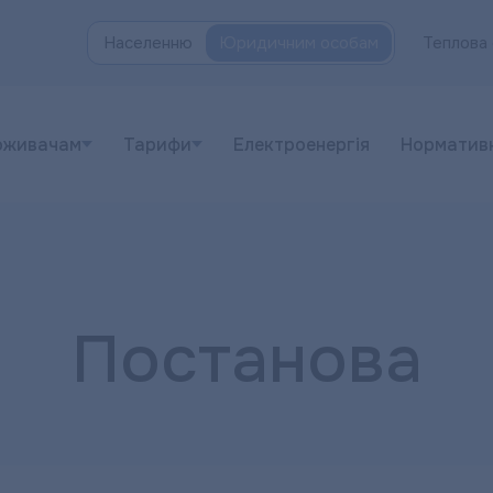
Населенню
Юридичним особам
Теплова 
оживачам
Тарифи
Електроенергія
Норматив
Постанова