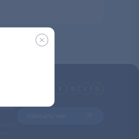
ужба
лової
Напишіть нам
ослуг)
 та