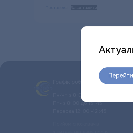
Постанова
Завантажити
Актуаль
Перейти 
Графік роботи:
Пн-Чт з 8 :00 до 17 :00
Пт- з 8: 00 до 15: 45
Перерва 12: 00 -12 :45
Прийом споживачів
з питань надання послуг