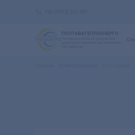
+38 (0532) 510 461
ПОЛТАВАТЕПЛОЕНЕРГО
Полтавське обласне комунальне
Сп
виробниче підприємство теплового
господарства
Головна
Електроенергія
Постанова