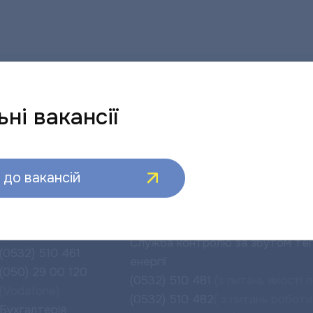
ні вакансії
до вакансій
Інформаційно-
Аварійно-диспетчерська сл
довідкова лінія
Інженери:
(0532) 510 400
(цілодобово)
Служба контролю за збутом теп
(0532) 510 461
енергії
(050) 29 00 120
(0532) 510 481
(з питань якості п
(Vodafone)
(0532) 510 482
( з питань роботи
Бухгалтерія