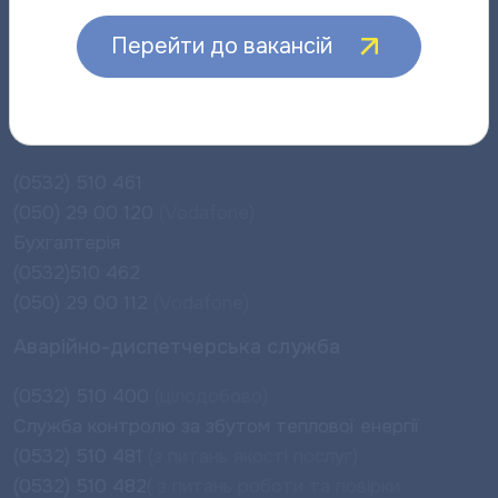
Інженери служби реалізації
Вт ,Чт: з 8 :00 до 12: 00
Перейти до вакансій
з 13 :00 до 17 :00
Інформаційно-довідкова лінія
Інженери:
(0532) 510 461
(050) 29 00 120
(Vodafone)
Бухгалтерія
(0532)510 462
(050) 29 00 112
(Vodafone)
Аварійно-диспетчерська служба
(0532) 510 400
(цілодобово)
Служба контролю за збутом теплової енергії
(0532) 510 481
(з питань якості послуг)
(0532) 510 482
( з питань роботи та повірки