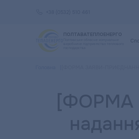
+38 (0532) 510 461
ПОЛТАВАТЕПЛОЕНЕРГО
Полтавське обласне комунальне
Сп
виробниче підприємство теплового
господарства
Головна
[ФОРМА ЗАЯВИ-ПРИЄДНАННЯ — 
[ФОРМА
надання