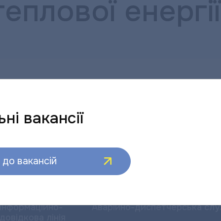
теплової енергії
Завантажити
ні вакансії
до вакансій
Інформаційно-
Аварійно-диспетчерська сл
довідкова лінія