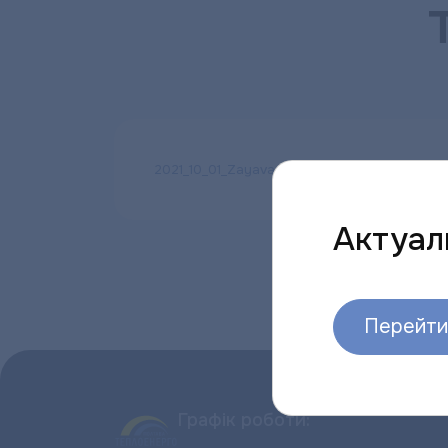
2021_10_01_Zayava_pryednannya_-_TE inshi
Актуаль
Перейти 
Графік роботи: