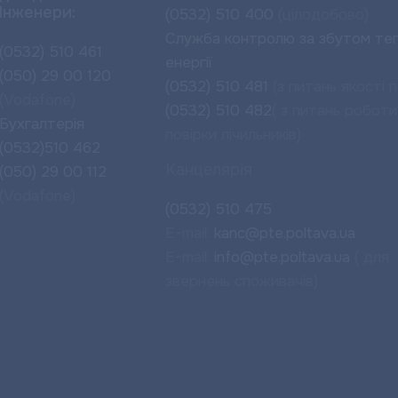
Інженери:
(0532) 510 400
(цілодобово)
Служба контролю за збутом теп
(0532) 510 461
енергії
(050) 29 00 120
(0532) 510 481
(з питань якості п
(Vodafone)
(0532) 510 482
( з питань роботи
Бухгалтерія
повірки лічильників)
(0532)510 462
Канцелярія
(050) 29 00 112
(Vodafone)
(0532) 510 475
E-mail:
kanc@pte.poltava.ua
E-mail:
info@pte.poltava.ua
( для
звернень споживачів)