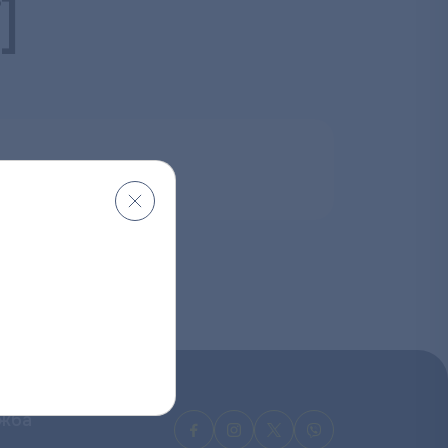
]
ужба