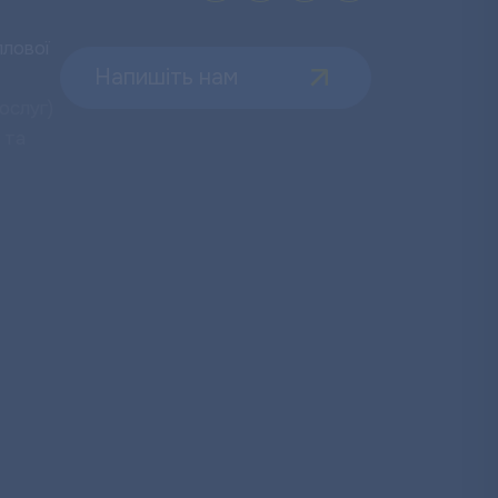
лової
Напишіть нам
ослуг)
 та