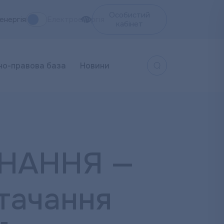
Особистий
енергія
Електроенергія
кабінет
но-правова база
Новини
НАННЯ —
тачання