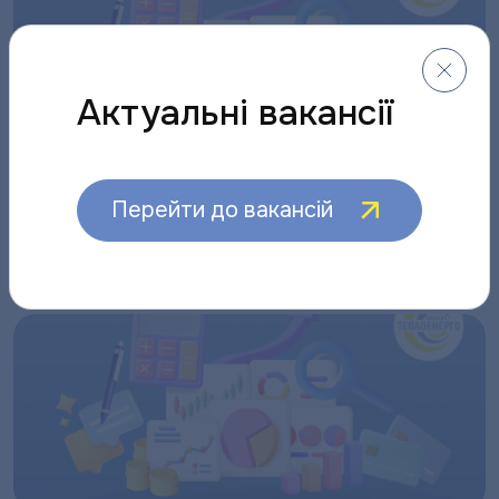
Актуальні вакансії
ДО УВАГИ СПОЖИВАЧІВ КАТЕГОРІЇ «ІНШІ
Перейти до вакансій
СПОЖИВАЧІ»
04.08.2025