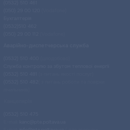
(0532) 510 461
(050) 29 00 120
(Vodafone)
Бухгалтерія
(0532)510 462
(050) 29 00 112
(Vodafone)
Аварійно-диспетчерська служба
(0532) 510 400
(цілодобово)
Служба контролю за збутом теплової енергії
(0532) 510 481
(з питань якості послуг)
(0532) 510 482
( з питань роботи та повірки
лічильників)
Канцелярія
(0532) 510 475
E-mail:
kanc@pte.poltava.ua
E-mail:
info@pte.poltava.ua
( для звернень