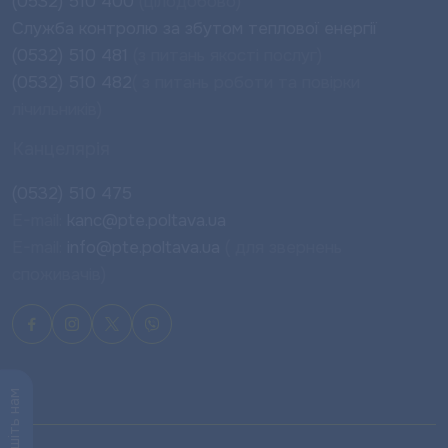
(0532) 510 400
(цілодобово)
Служба контролю за збутом теплової енергії
(0532) 510 481
(з питань якості послуг)
(0532) 510 482
( з питань роботи та повірки
лічильників)
Канцелярія
(0532) 510 475
E-mail:
kanc@pte.poltava.ua
E-mail:
info@pte.poltava.ua
( для звернень
споживачів)
Напишіть нам