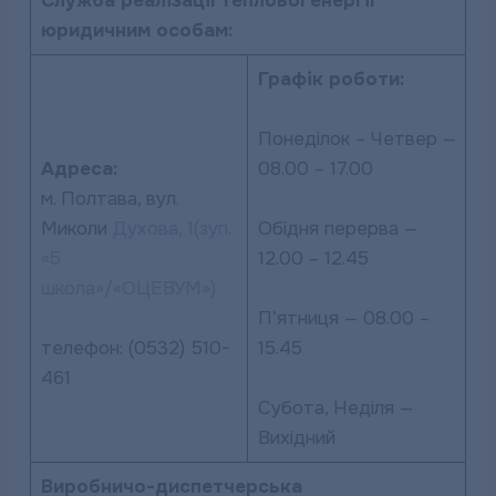
Служба реалізації теплової енергії
юридичним особам:
Графік роботи:
Понеділок – Четвер —
Адреса:
08.00 – 17.00
м. Полтава, вул.
Миколи
Духова, 1
(зуп.
Обідня перерва —
«5
12.00 – 12.45
школа»/«ОЦЕВУМ»)
П’ятниця — 08.00 –
телефон: (0532) 510-
15.45
461
Субота, Неділя —
Вихідний
Виробничо-диспетчерська