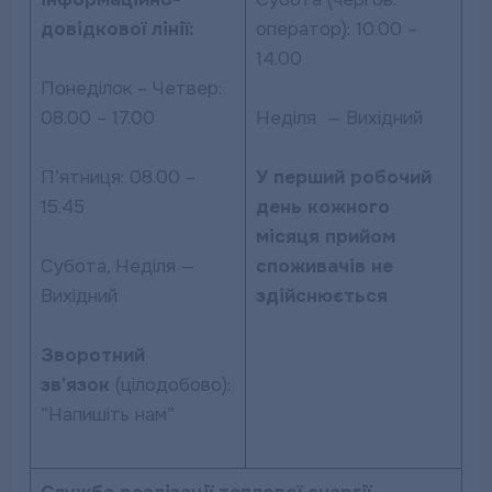
довідкової лінії:
оператор): 10.00 –
14.00
Понеділок – Четвер:
08.00 – 17.00
Неділя — Вихідний
П’ятниця: 08.00 –
У перший робочий
15.45
день кожного
місяця прийом
Субота, Неділя —
споживачів не
Вихідний
здійснюється
Зворотний
зв’язок
(цілодобово):
”Напишіть нам”