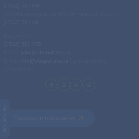
(0532) 510 400
Служба контролю за збутом теплової енергії
(0532) 510 481
Канцелярія
(0532) 510 475
E-mail:
kanc@pte.poltava.ua
E-mail:
info@pte.poltava.ua
( для звернень
споживачів)
Напишіть нам
Передати показання