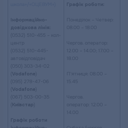
школа»/«ОЦЕВУМ»)
Графік роботи:
Інформаційно-
Понеділок – Четвер:
довідкова лінія:
08.00 – 18.00
(0532) 510-455 – кол-
центр
Чергов. оператор:
(0532) 510-445-
12.00 – 14.00; 17.00 –
автовідповідач
18.00
(050) 303-34-02
(
Vodafone
)
П’ятниця: 08.00 –
(095) 278-47-06
15.45
(
Vodafone
)
(067) 503-00-35
Чергов.
(
Київстар
)
оператор: 12.00 –
14.00
Графік роботи
інформаційно-
Субота (чергов.