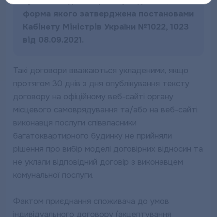
публічним договором приєднання,
форма якого затверджена постановами
Кабінету Міністрів України №1022, 1023
від 08.09.2021.
Такі договори вважаються укладеними, якщо
протягом 30 днів з дня опублікування тексту
договору на офіційному веб-сайті органу
місцевого самоврядування та/або на веб-сайті
виконавця послуги співвласники
багатоквартирного будинку не прийняли
рішення про вибір моделі договірних відносин та
не уклали відповідний договір з виконавцем
комунальної послуги.
Фактом приєднання споживача до умов
індивідуального договору (акцептування