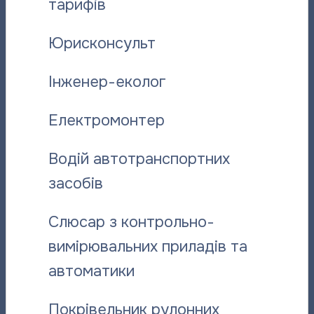
тарифів
Прийом споживачів:
Юрисконсульт
Пн – Чт:
08:00 – 18:00
Чергові оператори:
12:00 – 14:00; 17:00 - 18:00
Інженер-еколог
Пт:
08:00 – 15:45
Чергові оператори:
12:00 – 14:00
Електромонтер
Сб (чергові оператори):
10:00 - 14:00
Водій автотранспортних
Інформаційно-довідкова лінія
засобів
Для населення:
(0532) 510 455
- кол-центр
Слюсар з контрольно-
(0532) 510 445-
автовідповідач
вимірювальних приладів та
(095) 288 50 81
(Vodafone)
автоматики
(095) 278 47 06
(Vodafone)
(067) 503 00 35
(Київстар)
Покрівельник рулонних