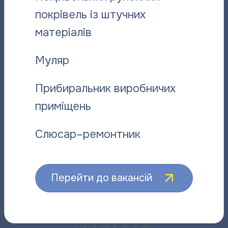
Для юридичних споживачів
покрівель із штучних
(050) 29 00 120
матеріалів
(050) 29 00 112
Аварійно-диспетчерська служба
Муляр
(050) 109 14 50 (цілодобово)
Прибиральник виробничих
(0532) 510 400
приміщень
Служба контролю за збутом теплової енергії
(0532) 510 481
Слюсар–ремонтник
Канцелярія
(0532) 510 475
E-mail:
kanc@pte.poltava.ua
Перейти до вакансій
E-mail:
info@pte.poltava.ua
( для звернень
споживачів)