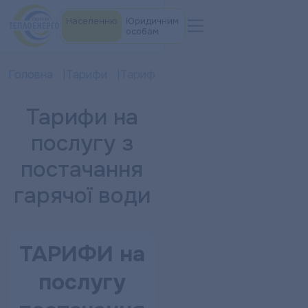
Населенню
Юридичним
особам
Головна
Тарифи
Тарифи на послугу з постачання 
Тарифи на
послугу з
постачання
гарячої води
ТАРИФИ
на
послугу