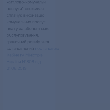
житлово-комунальні
послуги” споживач
сплачує виконавцю
комунальних послуг
плату за абонентське
обслуговування,
граничний розмір якої
встановлений
постановою
Кабінету Міністрів
України №808 від
21.08.2019
П
Плата за
або
абонентське
обслу
обслуговування у
розр
розрахунку на
одног
одного абонента
(з у