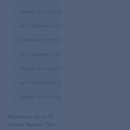
тариф на послугу з постачання гарячої води
вул. Небесної сотні, 61
тариф на послугу з постачання гарячої води
вул. Підмонастирська, 2
тариф на послугу з постачання гарячої води
вул. Соборності, 77-А
тариф на послугу з постачання гарячої води
Відповідно до ст.13
Закону України “Про