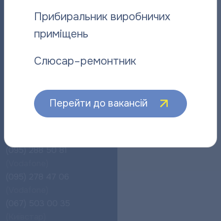
Сб (чергові оператори):
Прибиральник виробничих
10:00 - 14:00
приміщень
Інформаційно-
довідкова лінія
Слюсар–ремонтник
Для населення:
(0532) 510 455
- кол-
центр
Перейти до вакансій
(0532) 510 445-
автовідповідач
(095) 288 50 81
(Vodafone)
(095) 278 47 06
(Vodafone)
(067) 503 00 35
(Київстар)