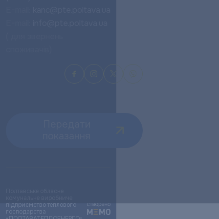
E-mail:
kanc@pte.poltava.ua
E-mail:
info@pte.poltava.ua
( для звернень
споживачів)
Передати
показання
Полтавське обласне
комунальне виробниче
підприємство теплового
господарства
«ПОЛТАВАТЕПЛОЕНЕРГО»