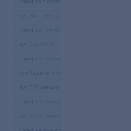
тариф на послугу з постачання гарячої води
вул. Європейська, 54
тариф на послугу з постачання гарячої води
вул. Бідного, 18
тариф на послугу з постачання гарячої води
для будинків, обладнаних системою автономно
вул. В. Тирнівська, 22-А
тариф на послугу з постачання гарячої води
вул. В.Чорновола, 2-Б
тариф на послугу з постачання гарячої води