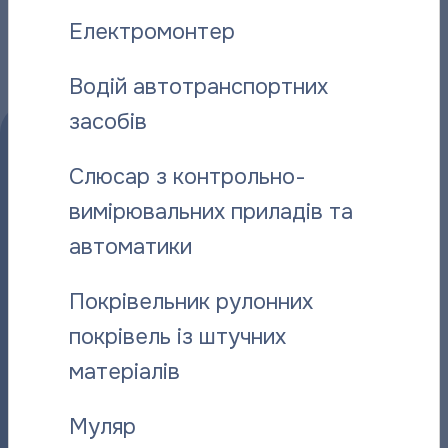
Електромонтер
Водій автотранспортних
засобів
Слюсар з контрольно-
вимірювальних приладів та
автоматики
Прийом споживачів:
Покрівельник рулонних
Пн – Чт:
08:00 – 18:00
покрівель із штучних
Чергові оператори:
12:00
– 14:00; 17:00 - 18:00
матеріалів
Пт:
08:00 – 15:45
Чергові оператори:
12:00
Муляр
– 14:00