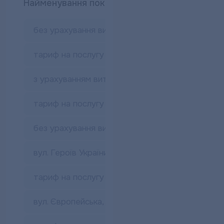
Найменування показників
Од. виміру
без урахування витрат на утримання та ремонт
тариф на послугу з постачання гарячої води
з урахуванням витрат на утримання та ремонт 
тариф на послугу з постачання гарячої води
без урахування витрат на утримання та ремонт
вул. Героїв України, 8-А
тариф на послугу з постачання гарячої води
вул. Європейська, 44