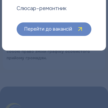
Слюсар–ремонтник
Примітка: крім першого робочого дня кожного
місяця та за попереднім записом по телефону
(0532) 510-455 або особисто в
Перейти до вакансій
приміщенні абонентської служби підприємства.
На час дії воєнного стану, керівництво
ПОКВПТГ “Полтаватеплоенерго” залишає за
собою право зміни графіку особистого
прийому громадян.