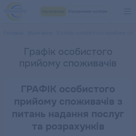
Населенню
Юридичним особам
Головна
Контакти
Графік особистого прийому спо
Графік особистого
прийому споживачів
ГРАФІК
особистого
прийому споживачів
з
питань надання послуг
та розрахунків