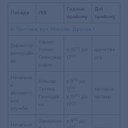
Години
Дні
Посада
ПІБ
прийому
прийому
м. Полтава, вул. Миколи Духова,1
Кашин
Директор
00
Роман
з 15
до
щочетве
комерційн
00
Олександ
17
рга
ий
рович
Начальни
00
Ковшар
з 9
до
к
00
Тетяна
11
вівторок
абонентс
00
Геннадіїв
з 15
до
четвер
ької
00
на
17
служби
00
Заверюха
з 9
до
Начальни
00