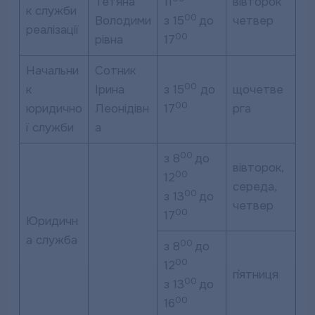
Тетяна
11
вівторок
к служби
00
Володими
з 15
до
четвер
реалізації
00
рівна
17
Начальни
Сотник
00
к
Ірина
з 15
до
щочетве
00
юридично
Леонідівн
17
рга
ї служби
а
00
з 8
до
вівторок,
00
12
середа,
00
з 13
до
четвер
00
17
Юридичн
а служба
00
з 8
до
00
12
п`ятниця
00
з 13
до
00
16