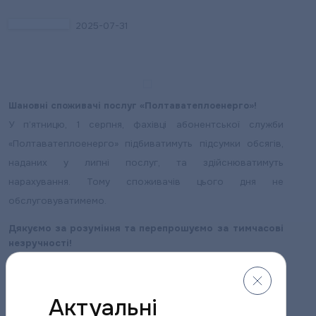
2025-07-31
Шановні споживачі послуг «Полтаватеплоенерго»!
У п’ятницю, 1 серпня, фахівці абонентської служби
«Полтаватеплоенерго» підбиватимуть підсумки обсягів,
наданих у липні послуг, та здійснюватимуть
нарахування.
Тому споживачів цього дня не
обслуговуватимемо.
Дякуємо за розуміння та
перепрошуємо за тимчасові
незручності!
Поділитися новиною:
Актуальні