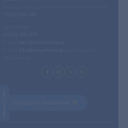
Служба контролю за збутом теплової енергії
(0532) 510 481
Канцелярія
(0532) 510 475
E-mail:
kanc@pte.poltava.ua
E-mail:
info@pte.poltava.ua
( для звернень
споживачів)
Напишіть нам
Передати показання