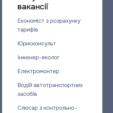
вакансії
Вас може зацікавити:
Економіст з розрахунку
тарифів
Юрисконсульт
Інженер-еколог
Електромонтер
Відданий справі: історія слюсаря-
“Полтават
ремонтника “Полтаватеплоенерго”
про плано
Водій автотранспортних
засобів
06.08.2026
06.08.2026
Слюсар з контрольно-