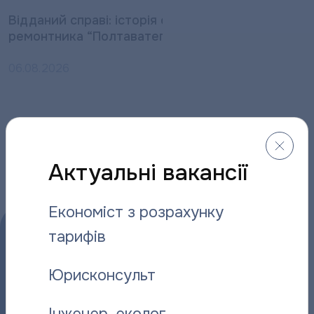
Відданий справі: історія слюсаря-
“Полтават
ремонтника “Полтаватеплоенерго”
про плано
06.08.2026
06.08.2026
Інші новини
Актуальні вакансії
Економіст з розрахунку
тарифів
Юрисконсульт
Інженер-еколог