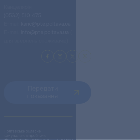
Канцелярія
(0532) 510 475
E-mail:
kanc@pte.poltava.ua
E-mail:
info@pte.poltava.ua
(
для звернень споживачів)
Передати
показання
Полтавське обласне
комунальне виробниче