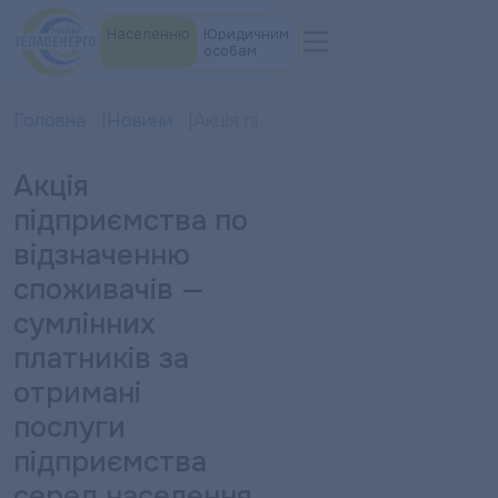
Населенню
Юридичним
особам
Головна
Новини
Акція підприємства по відзначенн
Акція
підприємства по
відзначенню
споживачів —
сумлінних
платників за
отримані
послуги
підприємства
серед населення