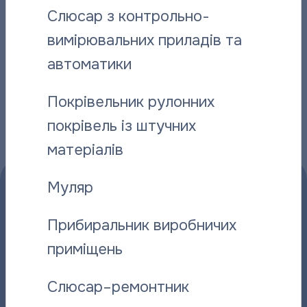
Слюсар з контрольно-
06.08.2026
06.08.2026
вимірювальних приладів та
автоматики
Інші новини
Покрівельник рулонних
покрівель із штучних
матеріалів
Муляр
Прибиральник виробничих
приміщень
Прийом споживачів:
Слюсар–ремонтник
Пн – Чт:
08:00 – 18:00