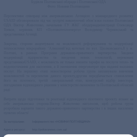
Будівля Полтавської облради і Полтавської ОДА
Фото: Новини Полтавщини
Перспективи співпраці між американською Агенцією з міжнародного розвитку
USAID обговорювали під час зустрічі виконуючий обов’язки голови Полтавської
ОДА Віктор Животенко, начальник ГУ ЖКГ облдержадміністрації Олександр
Тонков, керівник КП «Полтаватеплоенерго» Володимир Чернявський та
представники Агенції.
Зокрема, сторони акцентували на можливості реформування та модернізації
теплосистеми мікрорайону ‘Алмазний’від котельні по вул. Ціолковського,8 у м.
Полтаві, в рамках Програми державно-приватного партнерства. Завдяки
модернізації підприємства та введення нових технологій, переконані
представникиUSAID, є можливість не тільки знизити тарифи на послуги тепло- та
водопостачання для населення, а й зменшення енерговитрат при наданні вказаних
послуг. На першому етапі новостворена робоча група запланувала вивчення
можливостей та перспектив даного проекту,другим передбачається становлення
його як пілотного, третій -завершальний етап, конкурсний відбір інвестора,
погодження відповідного рішення у міністерстві економіки та Полтавській обласній
раді.
Витрати щодо підготовки та реалізації відповідного пілотного проекту візьме на
себе американська сторона.Віктор Животенко наголосив, щоб робоча група
розробила варіанти такого державно-приватного партнерства і в інших населених
пунктах області/
За матеріалами: Інформагентство «НОВИНИ ПОЛТАВЩИНИ»
Адреса ресурсу: http://poltavanews.com.ua/