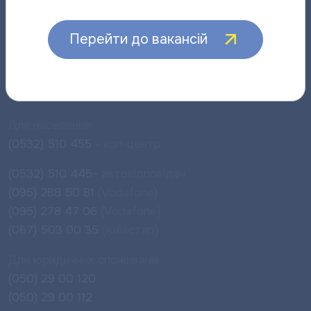
Чергові оператори:
12:00 – 14:00; 17:00 - 18:00
Пт:
08:00 – 15:45
Перейти до вакансій
Чергові оператори:
12:00 – 14:00
Сб (чергові оператори):
10:00 - 14:00
Інформаційно-довідкова лінія
Для населення:
(0532) 510 455
- кол-центр
(0532) 510 445-
автовідповідач
(095) 288 50 81
(Vodafone)
(095) 278 47 06
(Vodafone)
(067) 503 00 35
(Київстар)
Для юридичних споживачів
(050) 29 00 120
(050) 29 00 112