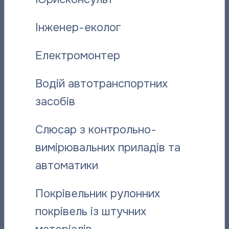
Інженер-еколог
Поділитися новиною:
Електромонтер
Водій автотранспортних
Вас може зацікавити:
засобів
Слюсар з контрольно-
вимірювальних приладів та
автоматики
Покрівельник рулонних
покрівель із штучних
Відданий справі: історія слюсаря-
“Полтават