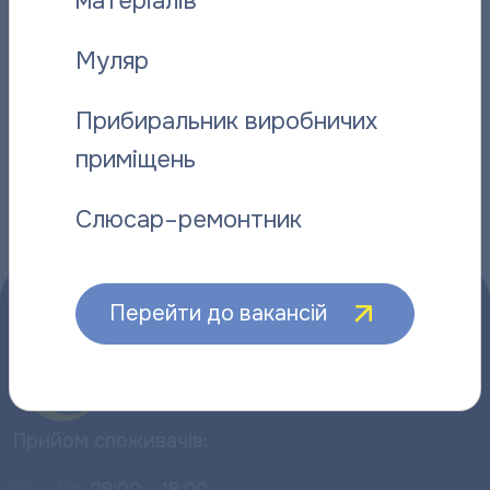
матеріалів
ремонтника “Полтаватеплоенерго”
про плано
06.08.2026
06.08.2026
Муляр
Прибиральник виробничих
приміщень
Інші новини
Слюсар–ремонтник
Перейти до вакансій
Прийом споживачів:
Пн – Чт:
08:00 – 18:00