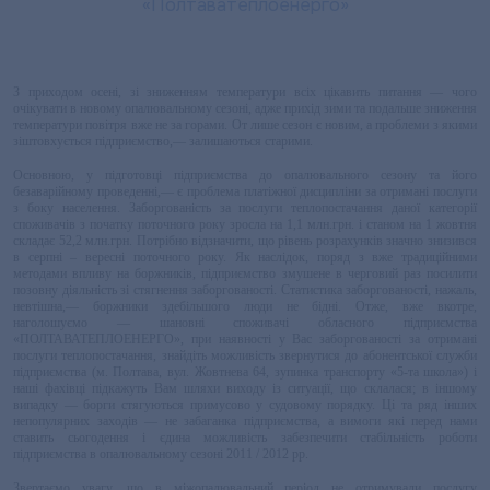
З приходом осені, зі зниженням температури всіх цікавить питання — чого
очікувати в новому опалювальному сезоні, адже прихід зими та подальше зниження
температури повітря вже не за горами. От лише сезон є новим, а проблеми з якими
зіштовхується підприємство,— залишаються старими.
Основною, у підготовці підприємства до опалювального сезону та його
безаварійному проведенні,— є проблема платіжної дисципліни за отримані послуги
з боку населення. Заборгованість за послуги теплопостачання даної категорії
споживачів з початку поточного року зросла на 1,1 млн.грн. і станом на 1 жовтня
складає 52,2 млн.грн. Потрібно відзначити, що рівень розрахунків значно знизився
в серпні – вересні поточного року. Як наслідок, поряд з вже традиційними
методами впливу на боржників, підприємство змушене в черговий раз посилити
позовну діяльність зі стягнення заборгованості. Статистика заборгованості, нажаль,
невтішна,— боржники здебільшого люди не бідні. Отже, вже вкотре,
наголошуємо — шановні споживачі обласного підприємства
«ПОЛТАВАТЕПЛОЕНЕРГО», при наявності у Вас заборгованості за отримані
послуги теплопостачання, знайдіть можливість звернутися до абонентської служби
підприємства (м. Полтава, вул. Жовтнева 64, зупинка транспорту «5-та школа») і
наші фахівці підкажуть Вам шляхи виходу із ситуації, що склалася; в іншому
випадку — борги стягуються примусово у судовому порядку. Ці та ряд інших
непопулярних заходів — не забаганка підприємства, а вимоги які перед нами
ставить сьогодення і єдина можливість забезпечити стабільність роботи
підприємства в опалювальному сезоні 2011 / 2012 рр.
Звертаємо увагу, що в міжопалювальний період не отримували послугу