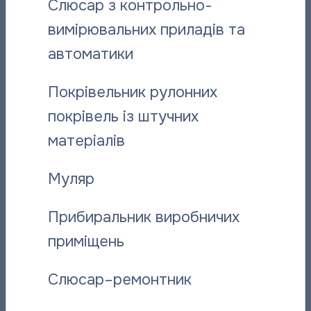
Слюсар з контрольно-
вимірювальних приладів та
Поділитися новиною:
автоматики
Покрівельник рулонних
Вас може зацікавити:
покрівель із штучних
матеріалів
Муляр
Прибиральник виробничих
приміщень
Відданий справі: історія слюсаря-
“Полтават
Слюсар–ремонтник
ремонтника “Полтаватеплоенерго”
про плано