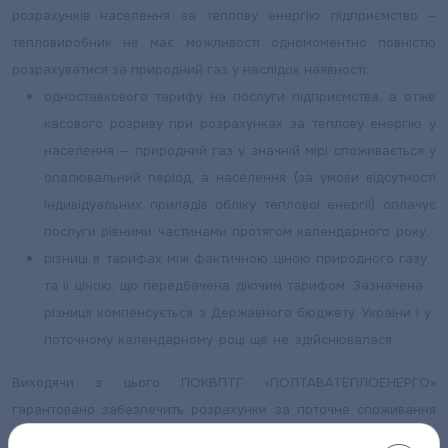
розрахунків населення за теплову енергію підприємство –
тепловиробник не має можливості одномоментно повністю
розрахуватися за природний газ у наслідок наявності:
одноставкового тарифу на послуги підприємства, а отже
касового розриву при розрахунках за теплову енергію у
населення — природний газ у значній мірі споживається у
опалювальний період, а населення (за умови відсутності
індивідуальних приладів обліку теплової енергії) оплачує
послуги рівними частинами протягом календарного року;
різниці в тарифах між фактичною ціною природного газу
та її ціною, що передбачена діючим тарифом. Зазначена
різниця компенсується з Державного бюджету України і у
поточному календарному році ще не здійснювалася.
Виходячи з цього ПОКВПТГ «ПОЛТАВАТЕПЛОЕНЕРГО»
гарантовано забезпечить розрахунки за поточне споживання
природного газу та до початку наступного опалювального