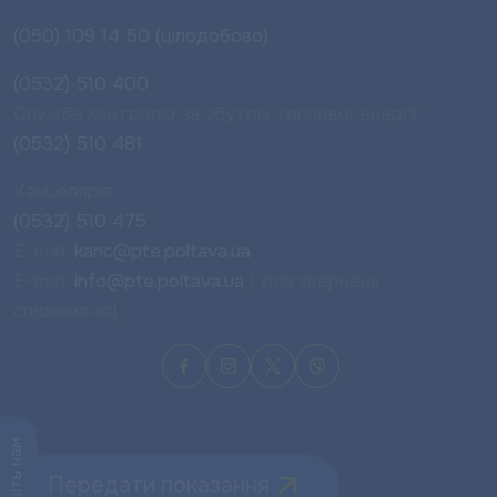
(050) 109 14 50 (цілодобово)
(0532) 510 400
Служба контролю за збутом теплової енергії
(0532) 510 481
Канцелярія
(0532) 510 475
E-mail:
kanc@pte.poltava.ua
E-mail:
info@pte.poltava.ua
( для звернень
споживачів)
Напишіть нам
Передати показання