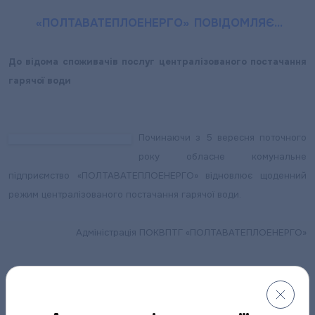
«ПОЛТАВАТЕПЛОЕНЕРГО» ПОВІДОМЛЯЄ…
До відома споживачів послуг централізованого постачання
гарячої води
Починаючи з 5 вересня поточного
року обласне комунальне
підприємство «ПОЛТАВАТЕПЛОЕНЕРГО» відновлює щоденний
режим централізованого постачання гарячої води.
Адміністрація ПОКВПТГ «ПОЛТАВАТЕПЛОЕНЕРГО»
Поділитися новиною: