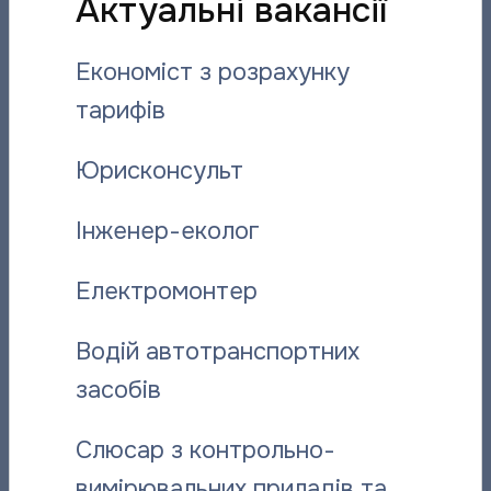
Актуальні вакансії
Вас може зацікавити:
Економіст з розрахунку
тарифів
Юрисконсульт
Інженер-еколог
Електромонтер
Відданий справі: історія слюсаря-
“Полтават
ремонтника “Полтаватеплоенерго”
про плано
Водій автотранспортних
засобів
06.08.2026
06.08.2026
Слюсар з контрольно-
вимірювальних приладів та