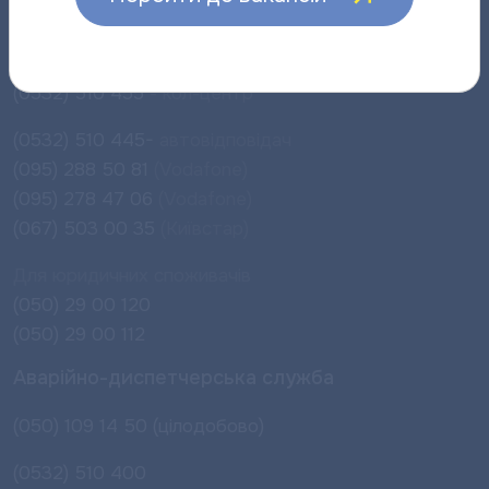
Інформаційно-довідкова лінія
Для населення:
(0532) 510 455
- кол-центр
(0532) 510 445-
автовідповідач
(095) 288 50 81
(Vodafone)
(095) 278 47 06
(Vodafone)
(067) 503 00 35
(Київстар)
Для юридичних споживачів
(050) 29 00 120
(050) 29 00 112
Аварійно-диспетчерська служба
(050) 109 14 50 (цілодобово)
(0532) 510 400