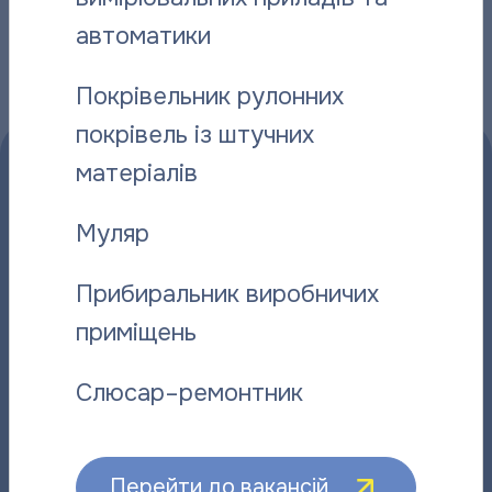
Інші новини
автоматики
Покрівельник рулонних
покрівель із штучних
матеріалів
Муляр
Прибиральник виробничих
Прийом споживачів:
приміщень
Пн – Чт:
08:00 – 18:00
Чергові оператори:
12:00 – 14:00; 17:00 - 18:00
Слюсар–ремонтник
Пт:
08:00 – 15:45
Чергові оператори:
12:00 – 14:00
Сб (чергові оператори):
10:00 - 14:00
Перейти до вакансій