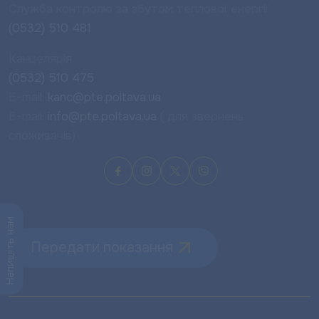
Служба контролю за збутом теплової енергії
(0532) 510 481
Канцелярія
(0532) 510 475
E-mail:
kanc@pte.poltava.ua
E-mail:
info@pte.poltava.ua
( для звернень
споживачів)
Напишіть нам
Передати показання