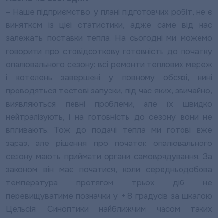
– Наше підприємство, у плані підготовчих робіт, не є
винятком із цієї статистики, адже саме від нас
залежать поставки тепла. На сьогодні ми можемо
говорити про стовідсоткову готовність до початку
опалювального сезону: всі ремонти теплових мереж
і котелень завершені у повному обсязі, нині
проводяться тестові запуски, під час яких, звичайно,
виявляються певні проблеми, але їх швидко
нейтралізують, і на готовність до сезону вони не
впливають. Тож до подачі тепла ми готові вже
зараз, але рішення про початок опалювального
сезону мають приймати органи самоврядування. За
законом він має початися, коли середньодобова
температура протягом трьох діб не
перевищуватиме позначки у + 8 градусів за шкалою
Цельсія. Синоптики найближчим часом таких