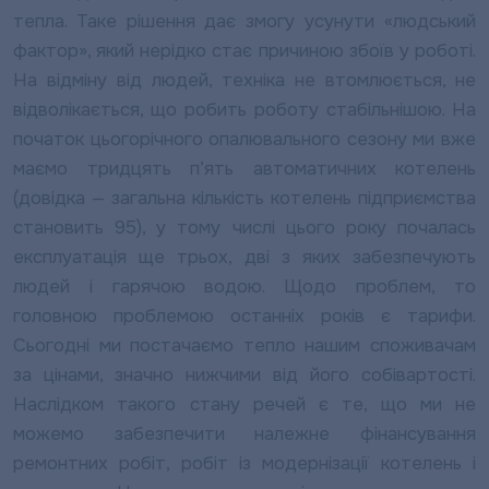
тепла. Таке рішення дає змогу усунути «людський
фактор», який нерідко стає причиною збоїв у роботі.
На відміну від людей, техніка не втомлюється, не
відволікається, що робить роботу стабільнішою. На
початок цьогорічного опалювального сезону ми вже
маємо тридцять п’ять автоматичних котелень
(довідка — загальна кількість котелень підприємства
становить 95), у тому числі цього року почалась
експлуатація ще трьох, дві з яких забезпечують
людей і гарячою водою. Щодо проблем, то
головною проблемою останніх років є тарифи.
Сьогодні ми постачаємо тепло нашим споживачам
за цінами, значно нижчими від його собівартості.
Наслідком такого стану речей є те, що ми не
можемо забезпечити належне фінансування
ремонтних робіт, робіт із модернізації котелень і