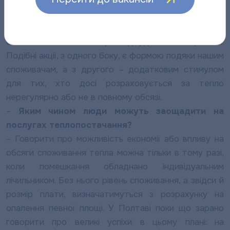
для тих, у кого з оплатою все гаразд протягом
останніх кількох років, проводимо розіграш цінних
подарунків: найближчим часом після початку
опалювального сезону відбудеться черговий.
Подібні акції, з одного боку, є формою подяки нашим
споживачам, а з другого – додатковим стимулом
для тих, хто досі розраховується за тепло
нерегулярно або не в повному обсязі.
–
Яким чином люди можуть заощадити на
послугах теплопостачання?
– Говорити про можливість економії або впливу на
обсяги споживання тепла можна тільки в тому разі,
коли помешкання обладнано індивідуальним
лічильником. Без нього рівень споживання, а звідси й
розмір плати, визначатимуться з розрахунку на
опалення певної площі. У Полтаві поки що зарано
говорити про великі успіхи в цьому плані: на