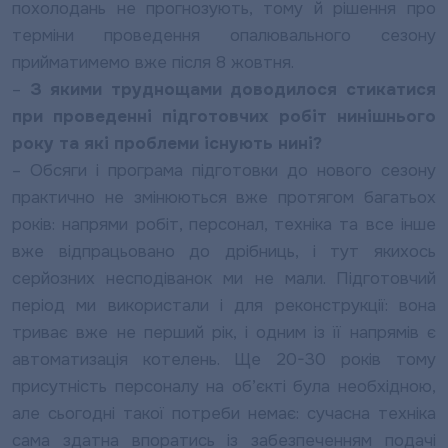
похолодань не прогнозують, тому й рішення про
терміни проведення опалювального сезону
прийматимемо вже після 8 жовтня.
–
З якими труднощами доводилося стикатися
при проведенні підготовчих робіт нинішнього
року та які проблеми існують нині?
– Обсяги і програма підготовки до нового сезону
практично не змінюються вже протягом багатьох
років: напрями робіт, персонал, техніка та все інше
вже відпрацьовано до дрібниць, і тут якихось
серйозних несподіванок ми не мали. Підготовчий
період ми використали і для реконструкції: вона
триває вже не перший рік, і одним із її напрямів є
автоматизація котелень. Ще 20-30 років тому
присутність персоналу на об’єкті була необхідною,
але сьогодні такої потреби немає: сучасна техніка
сама здатна впоратись із забезпеченням подачі