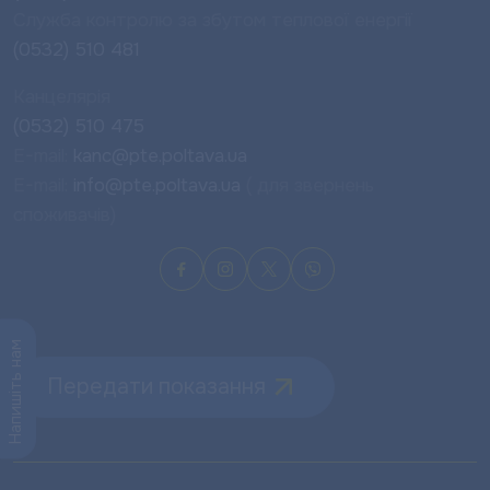
Служба контролю за збутом теплової енергії
(0532) 510 481
Канцелярія
(0532) 510 475
E-mail:
kanc@pte.poltava.ua
E-mail:
info@pte.poltava.ua
( для звернень
споживачів)
Напишіть нам
Передати показання