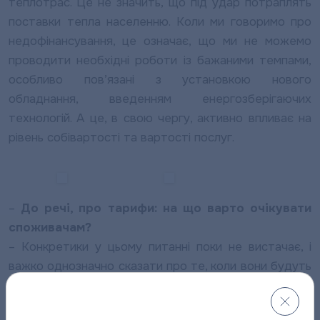
теплотрас. Це не значить, що під удар потраплять
поставки тепла населенню. Коли ми говоримо про
недофінансування, це означає, що ми не можемо
проводити необхідні роботи із бажаними темпами,
особливо пов’язані з установкою нового
обладнання, введенням енергозберігаючих
технологій. А це, в свою чергу, активно впливає на
рівень собівартості та вартості послуг.
–
До речі, про тарифи: на що варто очікувати
споживачам?
– Конкретики у цьому питанні поки не вистачає, і
важко однозначно сказати про те, коли вони будуть
прийняті. Коли ж говорити про загальну ситуацію,
думаю, для всіх очевидним є той факт, що тарифи