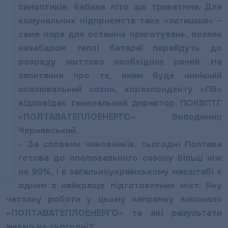
синоптиків, бабине літо ще триватиме. Для
комунальних підприємств таке «затишшя» –
саме пора для останніх приготувань, позаяк
незабаром теплі батареї перейдуть до
розряду життєво необхідних речей. На
запитання про те, яким буде нинішній
опалювальний сезон, кореспонденту «ПВ»
відповідає генеральний директор ПОКВПТГ
«ПОЛТАВАТЕПЛОЕНЕРГО» Володимир
Чернявський.
–
За словами чиновників, сьогодні Полтава
готова до опалювального сезону більш ніж
на 90%, і в загальноукраїнському масштабі є
одним з найкраще підготовлених міст. Яку
частину роботи у цьому напрямку виконало
«ПОЛТАВАТЕПЛОЕНЕРГО» та які результати
маємо на сьогодні?