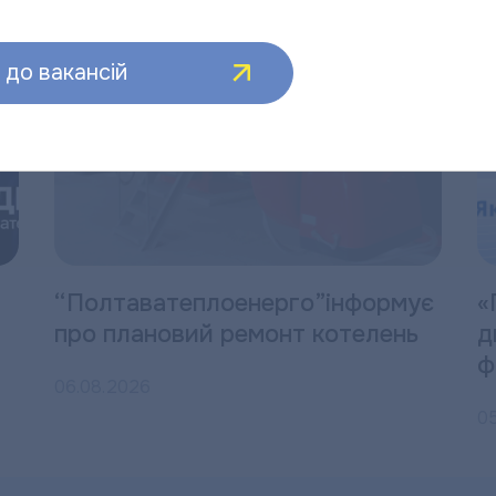
до вакансій
“Полтаватеплоенерго”інформує
«
про плановий ремонт котелень
д
ф
06.08.2026
0