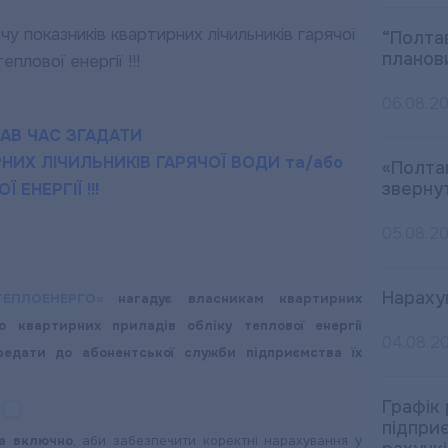
“Полта
планов
06.08.2
ТАВ ЧАС ЗГАДАТИ
НИХ ЛІЧИЛЬНИКІВ ГАРЯЧОЇ ВОДИ та/або
«Полта
зверну
 ЕНЕРГІЇ !!!
05.08.2
Нараху
ТЕПЛОЕНЕРГО»
нагадує власникам квартирних
бо квартирних приладів обліку теплової енергії
04.08.2
ередати до абонентської служби підприємства їх
Графік
підпри
а включно
, аби забезпечити коректні нарахування у