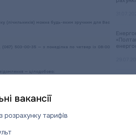
рахункі
31.07.20
ку (лічильників) можна будь-яким зручним для Вас
Енерго
«Полта
енерго
 (067) 503-00-35 — з понеділка по четвер із 08:00
29.07.2
овідомлення — цілодобово;
Шановн
одобово;
«Полта
» на офіційному сайті підприємства — цілодобово.
ні вакансії
28.07.2
ку за поточний місяць, підприємство буде позбавлене
з розрахунку тарифів
Після 
ї знижки.
водопо
льт