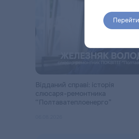
Перейти 
Відданий справі: історія
слюсаря-ремонтника
“Полтаватеплоенерго”
06.08.2026