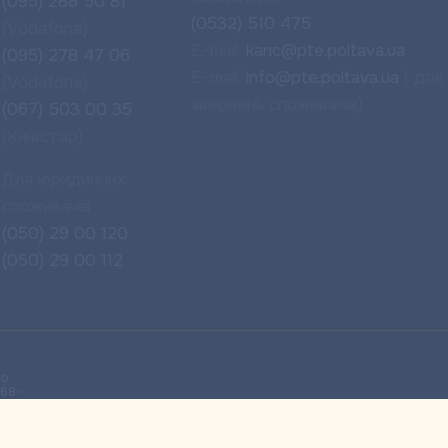
(095) 288 50 81
(0532) 510 475
(Vodafone)
E-mail:
kanc@pte.poltava.ua
(095) 278 47 06
E-mail:
info@pte.poltava.ua
( для
(Vodafone)
звернень споживачів)
(067) 503 00 35
(Київстар)
Для юридичних
споживачів
(050) 29 00 120
(050) 29 00 112
во
968-