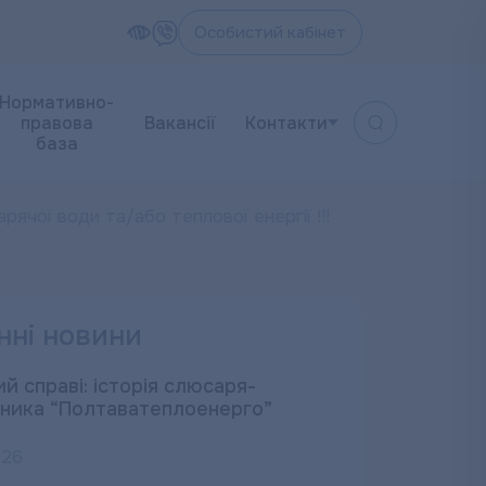
Особистий кабінет
Нормативно-
правова
Вакансії
Контакти
база
рячої води та/або теплової енергії !!!
нні новини
й справі: історія слюсаря-
ника “Полтаватеплоенерго”
026