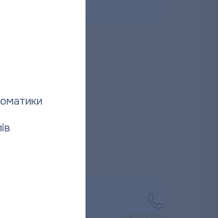
026
томатики
ів