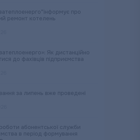
ватеплоенерго”інформує про
ий ремонт котелень
026
ватеплоенерго»: Як дистанційно
тися до фахівців підприємства
026
вання за липень вже проведені
026
 роботи абонентської служби
ємства в період формування