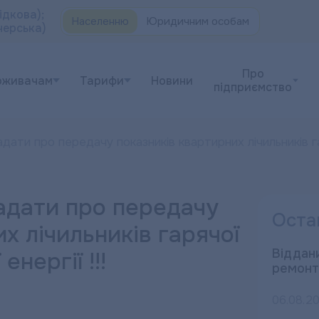
ідкова);
Населенню
Юридичним особам
черська)
Про
оживачам
Тарифи
Новини
підприємство
адати про передачу показників квартирних лічильників га
гадати про передачу
Оста
х лічильників гарячої
Віддани
нергії !!!
ремонт
06.08.2