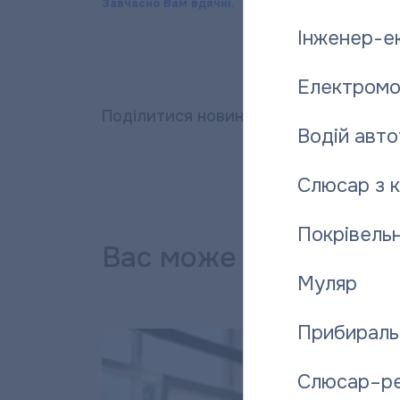
Завчасно Вам вдячні.
Інженер-е
А
Електромо
Поділитися новиною:
Водій авто
Слюсар з 
Покрівельн
Вас може зацікавити
Муляр
Прибираль
Слюсар–р