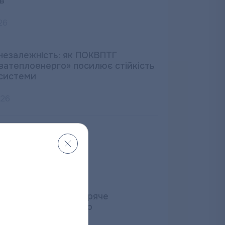
в
26
незалежність: як ПОКВПТГ
ватеплоенерго» посилює стійкість
системи
026
і споживачі послуг
ватеплоенерго»!
026
ремонту котелень гаряче
стачання відновлено