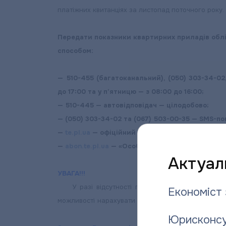
платіжних квитанціях за листопад поточного року.
Передати показники квартирних приладів облі
способом:
— 510-455 (багатоканальний), (050) 303-34-02,
до 17:00 та у п’ятницю — з 08:00 до 16:00;
— 510-445 — автовідповідач — цілодобово;
— (050) 303-34-02 та (067) 503-00-35 — SMS-п
—
te.pl.ua
— офіційний сайт підприємства — ціл
—
abon.te.pl.ua
— «Особистий кабінет споживача
Актуаль
УВАГА!!!
У разі відсутності показників приладів облі
Економіст 
можливості нарахувати споживачеві суму пільгово
Юрисконсу