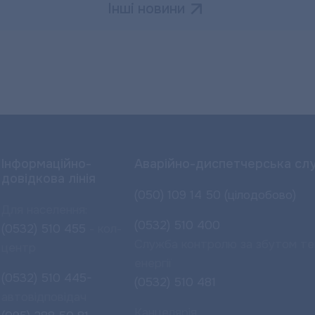
Інші новини
Інформаційно-
Аварійно-диспетчерська сл
довідкова лінія
(050) 109 14 50 (цілодобово)
Для населення:
(0532) 510 400
(0532) 510 455
- кол-
Служба контролю за збутом те
центр
енергії
(0532) 510 445-
(0532) 510 481
автовідповідач
Канцелярія