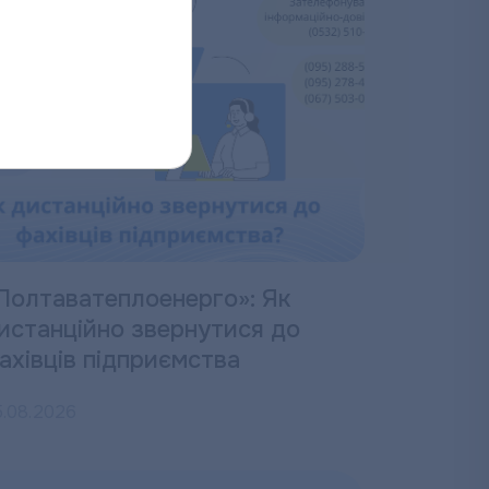
Полтаватеплоенерго»: Як
истанційно звернутися до
ахівців підприємства
5.08.2026