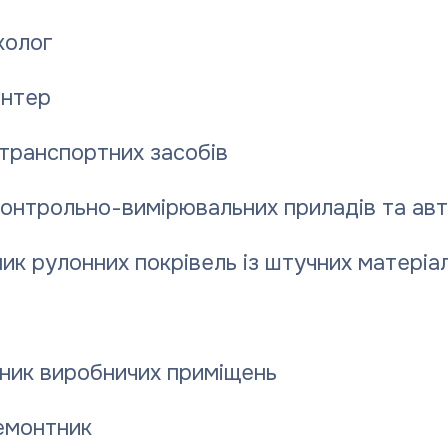
28.07.2
колог
бонентська служба ПОКВПТГ «ПОЛТАВАТЕПЛОЕНЕРГО»
нтер
транспортних засобів
контрольно-вимірювальних приладів та ав
ик рулонних покрівель із штучних матеріал
:
ник виробничих приміщень
емонтник