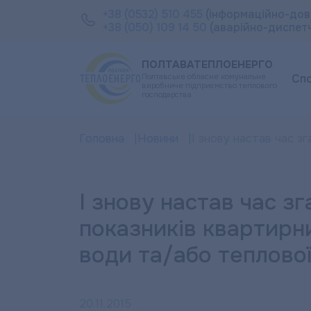
+38 (0532) 510 455
(інформаційно-дов
+38 (050) 109 14 50
(аварійно-диспет
ПОЛТАВАТЕПЛОЕНЕРГО
Полтавське обласне комунальне
Сп
виробниче підприємство теплового
господарства
Головна
Новини
І знову настав час зг
І знову настав час з
показників квартирни
води та/або теплової е
20.11.2015