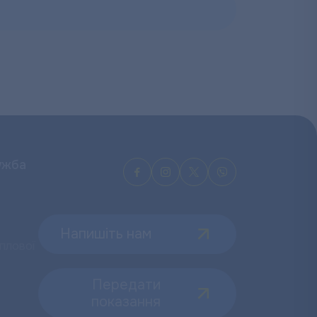
ужба
Напишіть нам
плової
Передати
показання