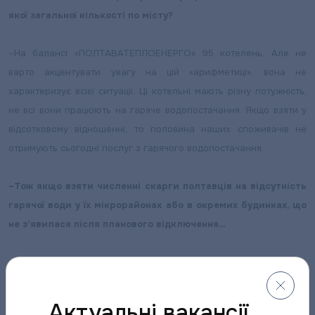
якої загальної кількості по місту?
–
На балансі «ПОЛТАВАТЕПЛОЕНЕРГО» 95 котелень. Але не
варто акцентувати увагу на цій «арифметиці», вона не
характеризує всієї ситуації. Ці котельні мають різну потужність,
не всі вони працюють на гаряче водопостачання. Якщо взяти у
відсотковому відношенні, то половина наших споживачів не
отримують сьогодні послуг з гарячого водопостачання.
–
Тож якщо взяти численні скарги полтавців на відсутність
гарячої води у їх мікрорайонах або в окремих будинках, що
не з’явилася після планового відключення…
–
Так, це та ж причина. У нас є частина котелень, що за
графіком традиційно виводиться в плановий ремонт в
міжопалювальний сезон. Він затверджений міськвиконкомом і
Актуальні вакансії