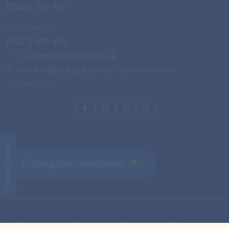
(0532) 510 481
Канцелярія
(0532) 510 475
E-mail:
kanc@pte.poltava.ua
E-mail:
info@pte.poltava.ua
( для звернень
споживачів)
Напишіть нам
Передати показання
Полтавське обласне комунальне виробниче підприємство