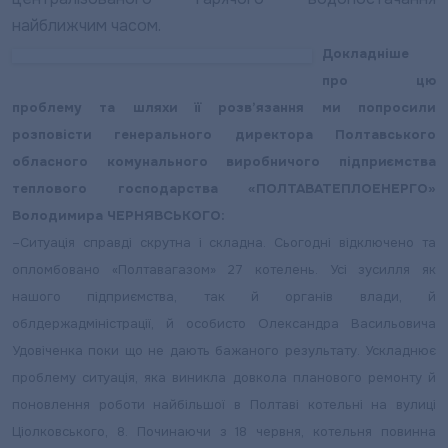
найближчим часом.
Докладніше
про цю
проблему та шляхи її розв’язання ми попросили
розповісти генерального директора Полтавського
обласного комунального виробничого підприємства
теплового господарства «ПОЛТАВАТЕПЛОЕНЕРГО»
Володимира ЧЕРНЯВСЬКОГО:
–
Ситуація справді скрутна і складна. Сьогодні відключено та
опломбовано «Полтавагазом» 27 котелень. Усі зусилля як
нашого підприємства, так й органів влади, й
облдержадміністрації, й особисто Олександра Васильовича
Удовіченка поки що не дають бажаного результату. Ускладнює
проблему ситуація, яка виникла довкола планового ремонту й
поновлення роботи найбільшої в Полтаві котельні на вулиці
Ціолковського, 8. Починаючи з 18 червня, котельня повинна