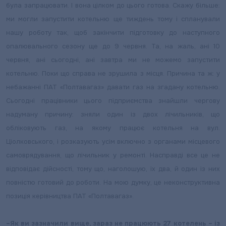
була запрацювати. І вона цілком до цього готова. Скажу більше:
ми могли запустити котельню ще тиждень тому і спланували
нашу роботу так, щоб закінчити підготовку до наступного
опалювального сезону ще до 9 червня. Та, на жаль, ані 10
червня, ані сьогодні, ані завтра ми не можемо запустити
котельню. Поки що справа не зрушила з місця. Причина та ж: у
небажанні ПАТ «Полтавагаз» давати газ на згадану котельню.
Сьогодні працівники цього підприємства знайшли чергову
надуману причину: зняли один із двох лічильників, що
обліковують газ, на якому працює котельня на вул.
Ціолковського, і розказують усім включно з органами місцевого
самоврядування, що лічильник у ремонті. Насправді все це не
відповідає дійсності, тому що, наголошую, їх два, й один із них
повністю готовий до роботи. На мою думку, це неконструктивна
позиція керівництва ПАТ «Полтавагаз».
–
Як ви зазначили вище, зараз не працюють 27 котелень – із