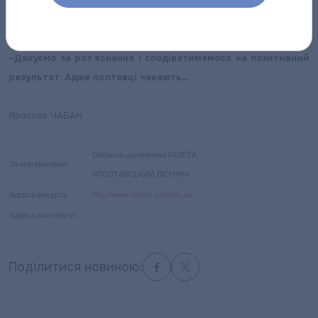
скласти акт фіксації показань лічильників. І все – проблему буде
розв’язано.
–
Дякуємо за роз’яснення і сподіватимемося на позитивний
результат. Адже полтавці чекають…
Ярослав ЧАБАН
Обласна щотижнева ГАЗЕТА
За матеріалами:
«ПОЛТАВСЬКИЙ ВІСНИК»
Адреса ресурсу:
http://www.visnyk.poltava.ua/
Адреса матеріалу:
Поділитися новиною: