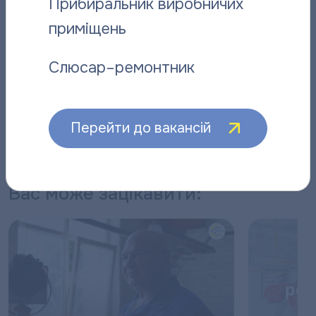
Прибиральник виробничих
ресурсу:
http://www.misto-
приміщень
Адреса
tv.poltava.ua/news/16388/
матеріалу:
Слюсар–ремонтник
Поділитися новиною:
Перейти до вакансій
Вас може зацікавити: