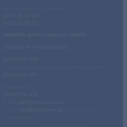
Для юридичних споживачів
(050) 29 00 120
(050) 29 00 112
Аварійно-диспетчерська служба
(050) 109 14 50 (цілодобово)
(0532) 510 400
Служба контролю за збутом теплової енергії
(0532) 510 481
Канцелярія
(0532) 510 475
E-mail:
kanc@pte.poltava.ua
E-mail:
info@pte.poltava.ua
( для звернень
споживачів)