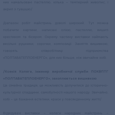
них намальовані пастеллю, кілька – темперний живопис, і
акрил з гуашшю/
Діапазон робіт майстринь доволі широкий. Тут можна
побачити картини, написані олією, пастеллю, вишиті
хрестиком та бісером. Окрему частину виставки займають
весільні рушники, сорочки, композиції. Заняття вишивкою,
говорять співробітниці підприємства
«ПОЛТАВАТЕПЛОЕНЕРГО», для них більше, ніж звичайне хобі.
/Ксенія Коляга, інженер виробничої служби ПОКВПТГ
«ПОЛТАВАТЕПЛОЕНЕРГО», захоплюється вишивкою
Це сімейна традиція, це можливість долучитися до історично-
культурної спадщини, самобутності нашого народу. Звичайно,
хобі – це бажання естетики, краси у повсякденному житті/
Відвідувачі виставки – колеги народних майстринь –