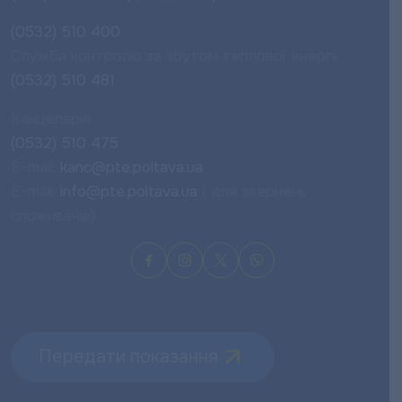
(0532) 510 400
Служба контролю за збутом теплової енергії
(0532) 510 481
Канцелярія
(0532) 510 475
E-mail:
kanc@pte.poltava.ua
E-mail:
info@pte.poltava.ua
( для звернень
споживачів)
Передати показання