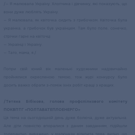
/— Я малювала Україну. Хлопчика і дівчинку, які показують, що
вони дуже люблять Україну.
— Я малювала, як квіточка сидить з грибочком. Квіточка була
українка, а грибочок був українцем. Там було поле, сонечко,
стрічки гарні на квіточці.
— Українці і Україну.
— Тато, мама, я./
Попри свій юний вік маленькі художники надзвичайно
пройнялися окресленою темою, тож журі конкурсу було
досить важко обрати з-поміж їхніх робіт кращі з кращих.
/Тетяна Бібікова, голова профспілкового комітету
ПОКВПТГ «ПОЛТАВАТЕПЛОЕНЕРГО»
Ця тема на сьогоднішній день дуже болюча, дуже актуальна.
Але діти повністю впоралися з даним завданням, підійшли
толерантно, виважено, у малюнках відкрита тема, видно, що