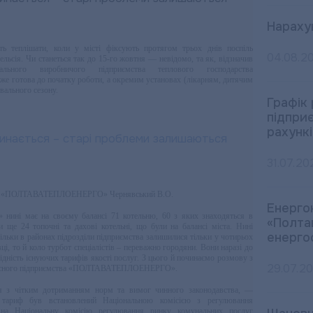
Нараху
ть теплішати, коли у місті фіксують протягом трьох днів поспіль
04.08.2
льсія. Чи станеться так до 15-го жовтня — невідомо, та як, відзначив
ального виробничого підприємства теплового господарства
това до початку роботи, а окремим установах (лікарням, дитячим
вального сезону.
Графік
підпри
рахункі
31.07.20
ТГ «ПОЛТАВАТЕПЛОЕНЕРГО» Чернявський В.О.
Енерго
ні має на своєму балансі 71 котельню, 60 з яких знаходяться в
«Полта
 ще 24 топочні та дахові котельні, що були на балансі міста. Нині
енерго
льки в районах підрозділи підприємства залишилися тільки у чотирьох
і, то й коло турбот спеціалістів – переважно городяни. Вони наразі до
дність існуючих тарифів якості послуг. З цього й починаємо розмову з
29.07.2
ласного підприємства «ПОЛТАВАТЕПЛОЕНЕРГО».
 з чітким дотриманням норм та вимог чинного законодавства, —
тариф був встановлений Національною комісією з регулювання
о на Національну комісію регулювання ринку комунальних послуг