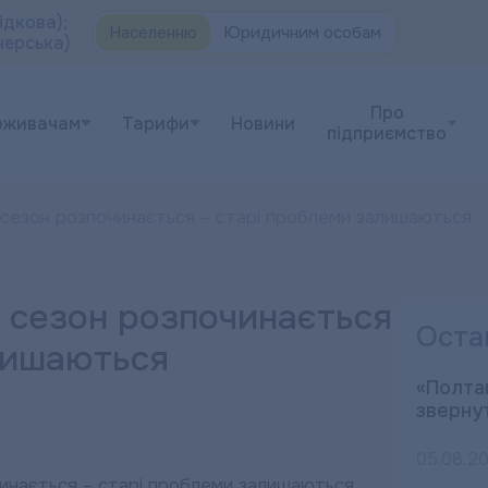
ідкова);
Населенню
Юридичним особам
черська)
Про
оживачам
Тарифи
Новини
підприємство
сезон розпочинається – старі проблеми залишаються
 сезон розпочинається
Оста
лишаються
«Полта
зверну
05.08.2