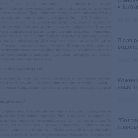
Шановн
диться на дошці оголошень в абонентській службі
«Полта
 Будь-хто може ознайомитися з цією інформацію, без додаткових
реби спрямовуються. Щодо нинішнього тарифу на тепло: він складається, у
0–ти відсотків, плати за спожиту електроенергію — 10%, 17 відсотків –
28.07.2
сотків. Не більше п’яти відсотків від загальних надходжень залишається
 реконструкції обладнання та теплових мереж підприємства. Це так має
го газу, який постачається для потреб опалення населення, починаючи з
куб.м, разом з цим у діючих тарифах вартість газу відшкодувується з
Після 
ого газу в обсязі понад 100 млн.куб.м та різниці майже в 300 грн. на
а “газовою” статтею складають близько 30 млн.грн. Крім цього ми
водопо
а законодавчо встановленому рівні, що також не передбачено діючими
паливно-мастильних матеріалів, труб, цегли, електродів, та і, взагалі,
із запізненням в декілька місяців
28.07.2
ення підвищуватимуться?
тарифів на тепло. Нарікання громадян на те, що вартість опалення
Кожен м
 Але ж треба розуміти, що сьогоднішнє підвищення тарифів, на жаль, в
наше т
кі ми могли б використати для розвитку теплового господарства, ми не
23.07.2
евих рейтингах?
 дотримуємося. Стан обладнання нашого теплового господарства не
професіоналізму нашого персоналу. Люди у нас (а їх на підприємстві
“Полта
льної теплоенергетики не перший рік, а є і ті — що десятиліттями. Усі
на те, аби полтавці були з теплом. Розвиватися в нинішніх умовах
планов
лади, підприємство оформило в Полтавському обласному управлінні
ркових робіт із заміни та реконструкції обладнання. Зокрема, вже