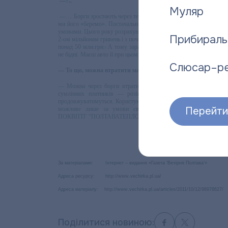
—?..
Муляр
—… Борги зростають через те, що в нині діючих тарифах на посл
ми його «беремо». Постачальники, попри наші аргументи, вима
умовами. Цього року розрахунки населення за отримані послуги т
Прибираль
2-ом мільйонам гривень і з початку року маємо саме такий приріст
понад 50 млн.грн.
.
А тому зараз ми значно активізували позовну
не бідні. Маєш авто й при цьому маєш тисячні борги — це, вважа
Слюсар–р
— То що, можна втратити машину, якщо не сплачувати за теп
— Можна через борги втратити майно. Борги стягуватимуться
сумлінних платників — розіграші цінних призів та інші 
продовжуватимуться. Користуючись нагодою хочу ще раз зверну
Перейти 
можливе лише за умови своєчасних і повних розрахунків 
ПОКВПТГ “ПОЛТАВАТЕПЛОЕНЕРГО”, зі свого боку, забепечить н
За матеріалами: Інтернет – видання «Газета ‘Вечірня Полтава’»
Адреса ресурсу: http://www.vechirka.pl.ua/
Адреса матеріалу: http://www.vechirka.pl.ua/articles/2011/10/12/98978627/
Поділитися новиною: