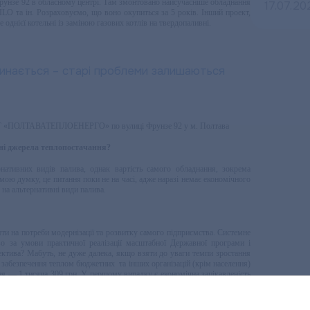
рунзе 92 в обласному центрі. Там змонтовано найсучасніше обладнання
17.07.20
ILO та ін. Розраховуємо, що воно окупиться за 5 років. Інший проект,
днієї котельні із заміною газових котлів на твердопаливні.
ТГ «ПОЛТАВАТЕПЛОЕНЕРГО» по вулиці Фрунзе 92 у м. Полтава
ні джерела теплопостачання?
нативних видів палива, однак вартість самого обладнання, зокрема
 мою думку, це питання поки не на часі, адже наразі немає економічного
 на альтернативні види палива.
ти на потреби модернізації та розвитку самого підприємства. Системне
иво за умови практичної реалізації масштабної Державної програми і
ектива? Мабуть, не дуже далека, якщо взяти до уваги темпи зростання
 забезпечення теплом бюджетних та інших організацій (крім населення)
ння — 1 тисяча 309 грн. У першому випадку є економічна зацікавленість
роектів протягом 4-5-ти років.
ливні котли. Були проведені 2 тендери з пошуку постачальників