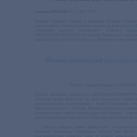
Світлана ПІСКОВА
, 12.10.2011, 10:01
Зазвичай радіатори опалення у квартирах полтавців починаю
середньодобову температуру повітря нижчою за вісім градусів Це
генеральний директор Полтавського обласного комун
«ПОЛТАВАТЕПЛОЕНЕРГО» Володимир Чернявський, служба вже го
закладам) може забезпечити тепло й до офіційного початку опалю
На фото: генеральний директор ПОКВП
Обласне комунальне підприємство «ПОЛТАВАТЕПЛОЕНЕРГО» ни
обласному центрі. Цього року до свого господарства прийняли
протяжність мереж обслуговування — понад 215 кілометрів. Оскі
найближчих до міста — Котельві, Карлівці, Решетилівці та Машівц
тепловиків мають чимало запитань, серед яких основне — відпові
паном Володимиром Чернявським генеральним директором об
— Спочатку нагадаю: тарифи формуються і встановлюються
наголошує Володимир Чернявський. Зокрема нині діючий 
електроенергетики (примітка: зараз ці функції перекладен