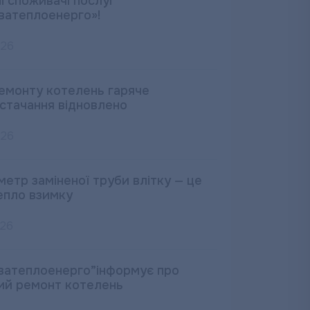
і споживачі послуг
ватеплоенерго»!
026
ремонту котелень гаряче
стачання відновлено
026
етр заміненої труби влітку — це
епло взимку
026
ватеплоенерго”інформує про
ий ремонт котелень