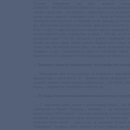
України).
Інформація про його складові знахо
ПОКВПТГ «ПОЛТАВАТЕПЛОЕНЕРГО», що по вулиці Жовтневій,64.
запитів, і зрозуміти — які видатки, в якій кількості і на які пот
першу чергу, з вартості природнього газу — наразі це близько 6
заробітної плати персоналу та податків, на які припадає до 8 від
для забезпечення поточної експлуатації, проведення ремонтів та
бути в теорії, на практиці наступна картина: вартість природньо
серпня минулого року встановлено на рівні 1 309 грн. за тис.
розрахунку лише 1 040 грн. Виходячи із річного споживання так
кожній тис.куб.м прямі збитки нашого підприємства тільки з
зобов’язані забезпечити оплату праці для наших працівників н
тарифами. А ще є невідповідність вартості електричної енергії, 
практично всього. Держава частково відшкодовує цю різницю, але 
— Виходить: якщо газ дорожчатиме, то й тарифи для насел
— Підвищення ціни на газ призведе до подальшого підвищення 
підвищується, а якість послуг ні – значною мірою справедливі.
кращому випадку тільки покриває вартість газу, а от коштів, я
маємо,— підвищення тарифів цих коштів не дає.
— То звідки лідируючі позиції вашого підприємства у галуз
— Є нормативні плани заміни й реконструкції мереж – ми їх
«найгірший» в Україні. Першість у рейтингах — це свідчення 
працює понад 1000 чоловік) – сумлінно працюють в галузі комуна
розуміють відповідальність перед мешканцями й налаштовані 
вирішили таким чином — цього року, за підтримки обласної в
“Ощадбанку” кредитну лінію обсягом 30 млн гривень для вибі