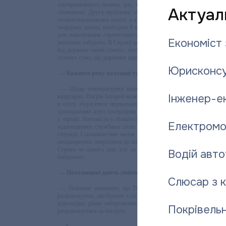
альтернативного палива, але, як виявилося, виробникам не цік
Актуаль
споживача. Друга проблема: наприклад, деревна тріска, що акт
своїми показниками якості, а якщо й з’являється на ринку, то з
твердому паливі, необхідна й відповідна інфраструктура — під’ї
для накопичення стратегічного запасу палива поблизу котельні.
Економіст 
житлової забудови. В Європі цим займаються вже десятиліття й ві
від держави такий стимул: оскільки вартість твердопаливного ко
сплачує суму, що дорівнює вартості газової установки, решту ці
Юрисконсу
— Кожного року полтавці турбуються наскільки гарячими бу
— Щодо температурної норми у радіаторах, то її просто не
Інженер-е
квартирах. Нагрів батарей може варіюватися протягом доби і бути
в оселі зберігатися нормальною. Наші споживачі мають врахо
громадянами існує посередник — комунальні підприємства, пос
у тарифі. Натомість у більшості випадків незадовільне теплоза
Електромо
відповідними службами своїх обов’язків. Адже, погодьтеся, с
ситуації. Споживач тим часом не знає до кого конкретно звернут
неодноразово зверталися до міської влади з пропозицією взяти 
Справа не одного дня, але за рік-два у квартирах полтавців с
Водій авто
байдужою.
— Полтавщині дають ліміти на газ як справному платнику?
Слюсар з 
— Повинен зазначити, що Полтавська область на почвток жотн
розраховуємо, що будемо з газом й надалі. Забезпечення теплом 
відповідно, рівня заборгованості. На жаль, заборгованість у на
Покрівельн
розраховується за послуги.