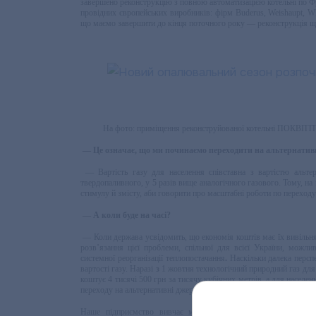
завершено реконструкцію з повною автоматизацією котельні по Ф
провідних європейських виробників: фірм Buderus, Weishaupt, W
що маємо завершити до кінця поточного року — реконструкція ще о
На фото: приміщення реконструйованої котельні ПОКВП
— Це означає, що ми починаємо переходити на альтернатив
— Вартість газу для населення співставна з вартістю альтер
твердопаливного, у 5 разів вище аналогічного газового. Тому, на
стимулу й змісту, аби говорити про масштабні роботи по переходу
— А коли буде на часі?
— Коли держава усвідомить, що економія коштів має їх вивільня
розв’язання цієї проблеми, спільної для всієї України, можл
системної реорганізації теплопостачання
.
Наскільки далека персп
вартості газу. Наразі
з
1 жовтня технологічний природний газ для
коштує 4 тисячі 500 грн за тисячу кубічних метрів, а для населе
переходу на альтернативні джерела енергії, що надасть окупність п
Наше підприємство вивчає можливості переходу на твердопа