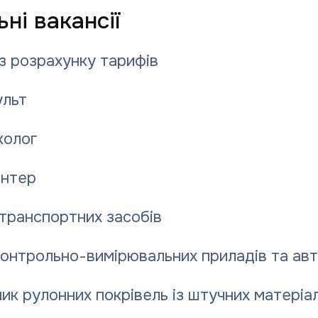
авий внутрішній ринок, вони зорієнтовані здебільшого на іноземного
ні вакансії
ивно використовується в Європі, у нас не виготовляється належної за
а економічно невигідною ціною. Крім цього, для котелень, працюючих на
зні шляхи, місця під склади — загалом десятки й сотні кубічних метрів
 А у нас переважна кількість котелень розташована в районах щільної
з розрахунку тарифів
дповідно будується все під такі види опалення. У Німеччині, приміром,
тла у кілька разів більша аналогічного газового котла, то домовласник
ни реалізаторам компенсує держава…
льт
дуть батареї в їхніх помешканнях?
має — натомість ми говоримо про норми температурного режиму у
колог
 послаблений (у разі підвищення температури на вулиці), а температура
вувати й інший момент: між нами, постачальниками тепла, й самими
луги котрих по обслуговуванню внутрішньобудинкових мереж враховані
безпечення у будинках — комунальні проблеми, або просто невиконання
нтер
люсарів у квартирі ми можемо побачити тільки у разі вже аварійної
ися зі своїми претензіями, щодо незадовільного теплозабезпечення. Ми
на обслуговування внутрішньобудинкові мережі житлового фонду міста.
тало б комфортніше. Досі до наших ініціатив влада міста залишається
транспортних засобів
контрольно-вимірювальних приладів та ав
я обіймає перше місце в Україні за рівнем розрахунків за газ. Ми
напряму залежить від рівня розрахунків за спожитий природній газ та,
с на рівні 25-ти млн гривень, при цьому населення майже стовідсотково
ик рулонних покрівель із штучних матеріал