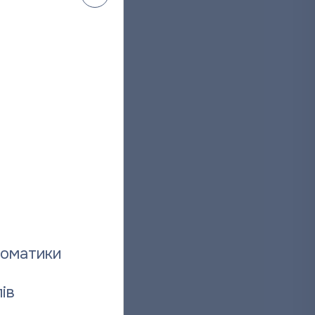
томатики
ів