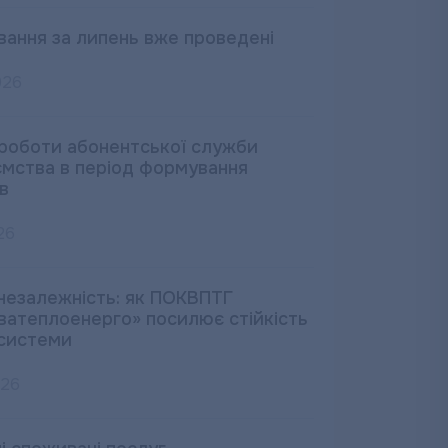
вання за липень вже проведені
026
 роботи абонентської служби
ємства в період формування
в
26
незалежність: як ПОКВПТГ
ватеплоенерго» посилює стійкість
системи
026