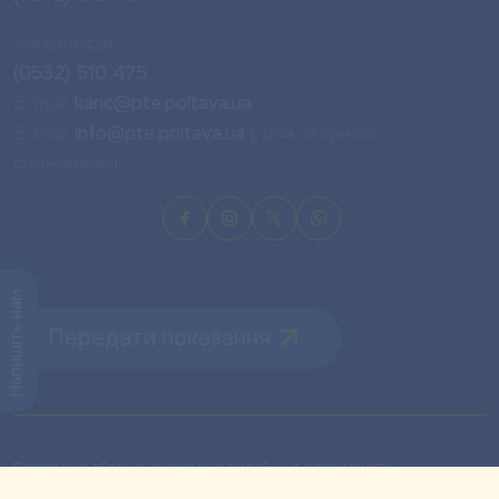
Канцелярія
(0532) 510 475
E-mail:
kanc@pte.poltava.ua
E-mail:
info@pte.poltava.ua
( для звернень
споживачів)
Напишіть нам
Передати показання
Полтавське обласне комунальне виробниче підприємство
теплового господарства «ПОЛТАВАТЕПЛОЕНЕРГО» © 1968-