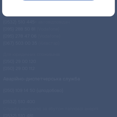
Для населення:
(0532) 510 455
- кол-центр
(0532) 510 445-
автовідповідач
(095) 288 50 81
(Vodafone)
(095) 278 47 06
(Vodafone)
(067) 503 00 35
(Київстар)
Для юридичних споживачів
(050) 29 00 120
(050) 29 00 112
Аварійно-диспетчерська служба
(050) 109 14 50 (цілодобово)
(0532) 510 400
Служба контролю за збутом теплової енергії
(0532) 510 481