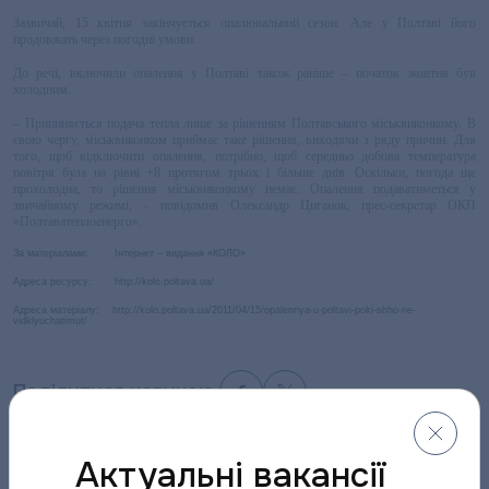
Зазвичай, 15 квітня закінчується опалювальний сезон. Але у Полтаві його
продовжать через погодні умови.
До речі, включили опалення у Полтаві також раніше – початок жовтня був
холодним.
– Припиняється подача тепла лише за рішенням Полтавського міськвиконкому. В
свою чергу, міськвиконком приймає таке рішення, виходячи з ряду причин. Для
того, щоб відключити опалення, потрібно, щоб середньо добова температура
повітря була на рівні +8 протягом трьох і більше днів. Оскільки, погода ще
прохолодна, то рішення міськвиконкому немає. Опалення подаватиметься у
звичайному режимі, – повідомив Олександр Циганок, прес-секретар ОКП
«Полтаватеплоенерго».
За матеріалами: Інтернет – видання «КОЛО»
Адреса ресурсу: http://kolo.poltava.ua/
Адреса матеріалу: http://kolo.poltava.ua/2011/04/15/opalennya-u-poltavi-poki-shho-ne-
vidklyuchatimut/
Поділитися новиною:
Актуальні вакансії