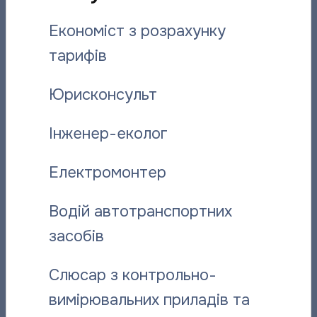
Вас може зацікавити:
Економіст з розрахунку
тарифів
Юрисконсульт
Інженер-еколог
Електромонтер
Відданий справі: історія слюсаря-
“Полтават
ремонтника “Полтаватеплоенерго”
про плано
Водій автотранспортних
06.08.2026
06.08.2026
засобів
Слюсар з контрольно-
вимірювальних приладів та
Інші новини