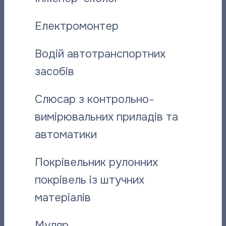
Електромонтер
Вас може зацікавити:
Водій автотранспортних
засобів
Слюсар з контрольно-
вимірювальних приладів та
автоматики
“Полтаватеплоенерго”інформує
«Полтават
Покрівельник рулонних
про плановий ремонт котелень
дистанцій
покрівель із штучних
фахівців п
06.08.2026
матеріалів
05.08.2026
Муляр