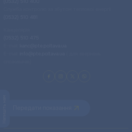
(0532) 510 400
Служба контролю за збутом теплової енергії
(0532) 510 481
Канцелярія
(0532) 510 475
E-mail:
kanc@pte.poltava.ua
E-mail:
info@pte.poltava.ua
( для звернень
споживачів)
Напишіть нам
Передати показання