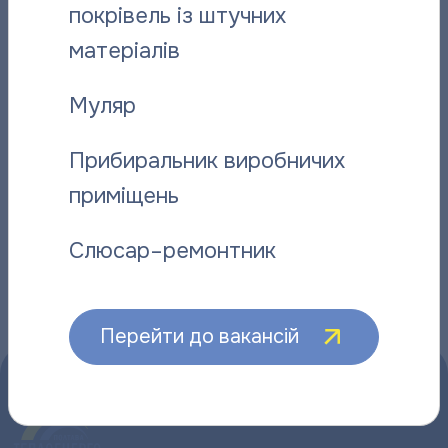
покрівель із штучних
матеріалів
Відданий справі: історія слюсаря-
“Полтават
ремонтника “Полтаватеплоенерго”
про плано
Муляр
06.08.2026
06.08.2026
Прибиральник виробничих
приміщень
Слюсар–ремонтник
Інші новини
Перейти до вакансій