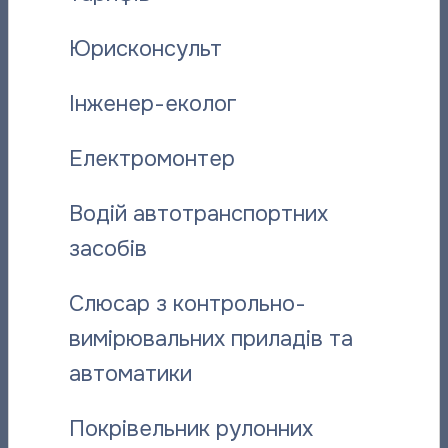
служби контролю за збутом теплової енергії
підприємства за тел. 510-481.
Юрисконсульт
Дякуємо за довіру, працюємо щоб у ваших домівках
Інженер-еколог
було тепло і затишно!
Електромонтер
Поділитися новиною:
Водій автотранспортних
засобів
Вас може зацікавити:
Слюсар з контрольно-
вимірювальних приладів та
автоматики
Покрівельник рулонних