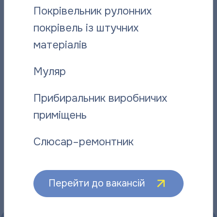
Покрівельник рулонних
покрівель із штучних
матеріалів
Муляр
Відданий справі: історія слюсаря-
“Полтават
ремонтника “Полтаватеплоенерго”
про плано
Прибиральник виробничих
06.08.2026
06.08.2026
приміщень
Слюсар–ремонтник
Інші новини
Перейти до вакансій