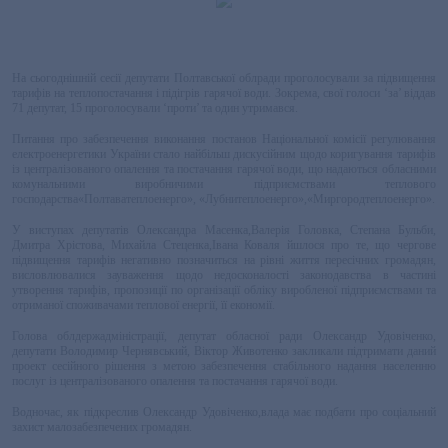
На сьогоднішній сесії депутати Полтавської облради проголосували за підвищення
тарифів на теплопостачання і підігрів гарячої води. Зокрема, свої голоси ‘за’ віддав
71 депутат, 15 проголосували ‘проти’ та один утримався.
Питання про забезпечення виконання постанов Національної комісії регулювання
електроенергетики України стало найбільш дискусійним щодо коригування тарифів
із централізованого опалення та постачання гарячої води, що надаються обласними
комунальними виробничими підприємствами теплового
господарства«Полтаватеплоенерго», «Лубнитеплоенерго»,«Миргородтеплоенерго».
У виступах депутатів Олександра Масенка,Валерія Головка, Степана Бульби,
Дмитра Хрістова, Михайла Стеценка,Івана Коваля йшлося про те, що чергове
підвищення тарифів негативно позначиться на рівні життя пересічних громадян,
висловлювалися зауваження щодо недосконалості законодавства в частині
утворення тарифів, пропозиції по організації обліку виробленої підприємствами та
отриманої споживачами теплової енергії, її економії.
Голова облдержадміністрації, депутат обласної ради Олександр Удовіченко,
депутати Володимир Чернявський, Віктор Животенко закликали підтримати даний
проект сесійного рішення з метою забезпечення стабільного надання населенню
послуг із централізованого опалення та постачання гарячої води.
Водночас, як підкреслив Олександр Удовіченко,влада має подбати про соціальний
захист малозабезпечених громадян.