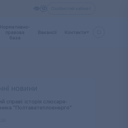
Особистий кабінет
Нормативно-
правова
Вакансії
Контакти
база
нні новини
й справі: історія слюсаря-
ника “Полтаватеплоенерго”
026