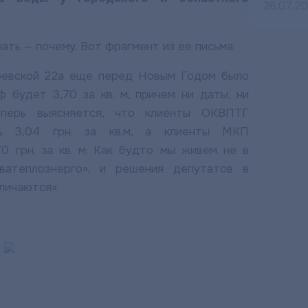
28.07.2
ть — почему. Вот фрагмент из ее письма:
ревской 22а еще перед Новым Годом было
 будет 3,70 за кв. м, причем ни даты, ни
еперь выясняется, что клиенты ОКВПТГ
ть 3,04 грн. за кв.м, а клиенты МКП
0 грн. за кв. м. Как будто мы живем не в
атеплоэнерго», и решения депутатов в
личаются».