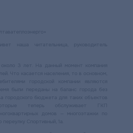
лтаватеплоэнерго»
вет наша читательница, руководитель
около 3 лет. На данный момент компания
ей. Что касается населения, то в основном,
ебителями городской компании являются
емя были переданы на баланс города без
ва городского бюджета для таких объектов
 которые теперь обслуживает ГКП
многоквартирных домов — многоэтажки по
по переулку Спортивный, 1а.