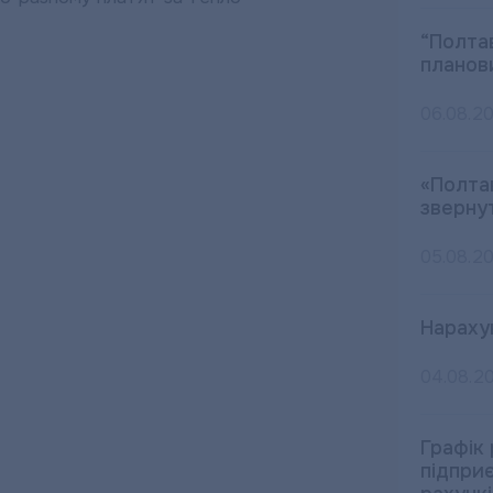
“Полта
планов
06.08.2
«Полта
зверну
05.08.2
Нараху
04.08.2
Графік
підпри