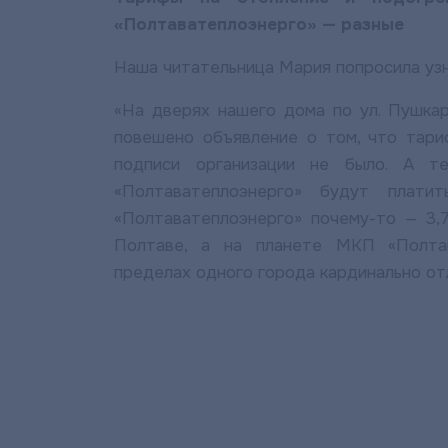
«Полтаватеплоэнерго» — разные
Наша читательница Мария попросила узна
«На дверях нашего дома по ул. Пушка
повешено объявление о том, что тариф
подписи организации не было. А т
«Полтаватеплоэнерго» будут плати
«Полтаватеплоэнерго» почему-то — 3,7
Полтаве, а на планете МКП «Полтав
пределах одного города кардинально от