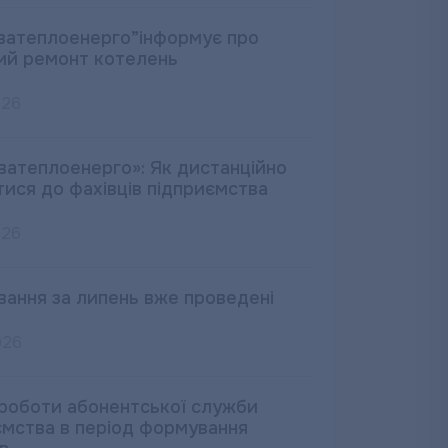
ватеплоенерго”інформує про
ий ремонт котелень
026
ватеплоенерго»: Як дистанційно
тися до фахівців підприємства
026
вання за липень вже проведені
026
 роботи абонентської служби
ємства в період формування