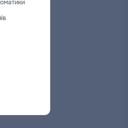
томатики
ів