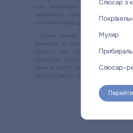
Слюсар з 
сути, заканчивали начатое Нацкомиси
теплоэнерго города Полтавы — ему 
Покрівельн
несложной процедурой.
Муляр
— Новые тарифы городского коммунал
проверила и подтвердила Госинспекц
Прибираль
области, они экономически обоснов
областного «Полтаватеплоэнерго», да
Слюсар–р
равно не платят реальную стоимость ег
мэра Полтавы по вопросам ЖКХ Валенти
Перейти 