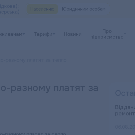
ідкова);
Населенню
Юридичним особам
черська)
Про
оживачам
Тарифи
Новини
підприємство
о-разному платят за тепло
о-разному платят за
Оста
Віддани
ремонт
06.08.2