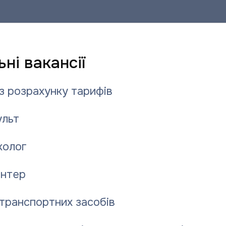
ні вакансії
ут платят по тарифу 3,70 грн. за кв.м.
ом «Полтаватеплоэнерго» так:
з розрахунку тарифів
го» тарифы утверждал горисполком, а не
льт
о свой тариф, исходя из безубыточности. А
4 грн. за отопление 1 кв.м не покрывают все
колог
изводство тепла. Учитывая возрастание
я нас экономически обоснованными тарифами
нтер
м общей площади на протяжении года и 19,25
ды.
транспортних засобів
рго утверждать свои тарифы сложнее, ведь
я ситуация, когда депутаты облсовета, по