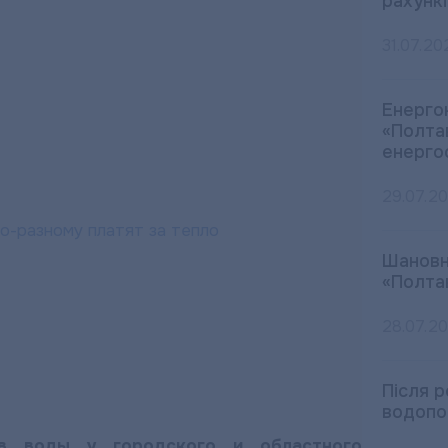
рахункі
31.07.20
Енерго
«Полта
енерго
29.07.2
Шановн
«Полта
28.07.2
Після 
водопо
в воды у городского и областного