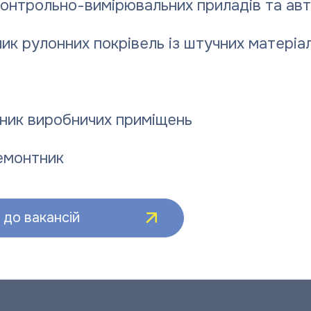
контрольно-вимірювальних приладів та ав
ей — не совсем правомерна. Что касается
тарифы пересматривает исполком перед
ик рулонних покрівель із штучних матеріал
ьного предприятия «Полтаватеплоэнерго»
ия по контролю за ценами в Полтавской
ник виробничих приміщень
аны. Для сравнения, потребители услуг
же после повышения тарифов на 10%, все
емонтник
о услуг, — сказал «Полтавщине» заместитель
н Герасименко.
до вакансій