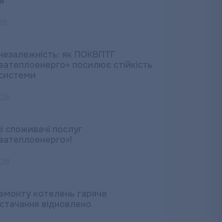
в
26
незалежність: як ПОКВПТГ
ватеплоенерго» посилює стійкість
системи
026
і споживачі послуг
ватеплоенерго»!
026
ремонту котелень гаряче
стачання відновлено