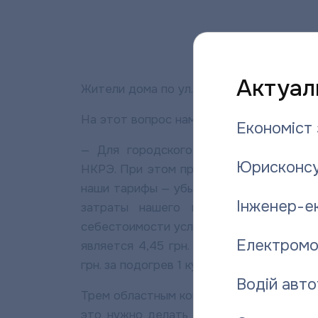
Актуаль
Жители дома по ул. Пушкаревской 22а буд
На этот вопрос нам ответили в областн
Економіст 
— Для городского «Полтаватеплоэнер
Юрисконсу
НКРЭ. При этом предприятие рассчитал
наши тарифы — убыточны. К примеру, 3,0
Інженер-е
затраты нашего предприятия на про
себестоимости услуг для населения, дл
Електромо
является 4,45 грн. за отопление 1 кв.
грн. за подогрев 1 кубометра горячей во
Водій авто
Трем областным коммунальным теплоэне
это нужно делать через НКРЭ. Недавня