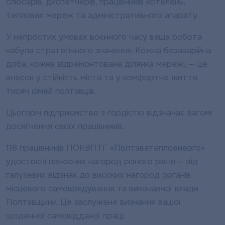
слюсарів, диспетчерів, працівників котелень,
теплових мереж та адміністративного апарату.
У непростих умовах воєнного часу ваша робота
набула стратегічного значення. Кожна безаварійна
доба, кожна відремонтована ділянка мережі, — це
внесок у стійкість міста та у комфортне життя
тисяч сімей полтавців.
Цьогоріч підприємство з гордістю відзначає вагомі
досягнення своїх працівників:
118 працівників ПОКВПТГ «Полтаватеплоенерго»
удостоєні почесних нагород різного рівня — від
галузевих відзнак до високих нагород органів
місцевого самоврядування та виконавчої влади
Полтавщини. Це заслужене визнання вашої
щоденної самовідданої праці.