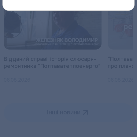
Відданий справі: історія слюсаря-
“Полтават
ремонтника “Полтаватеплоенерго”
про плано
06.08.2026
06.08.2026
Інші новини