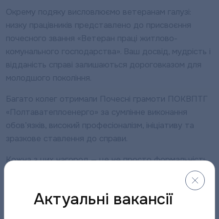
Окрему подяку висловлюємо ветеранам галузі:
низку працівників представлено до присвоєння
почесного звання «Ветеран праці житлово-
комунального господарства». Ваш досвід, мудрість і
відданість справі залишаються дороговказом для
молодшого покоління.
Багато колег отримали Почесні грамоти ПОКВПТГ
«Полтаватеплоенерго» за сумлінне виконання
обов’язків, високий професіоналізм, ініціативу та
зразкове ставлення до справи.
Кожна з цих нагород — це не просто формальність,
а щире визнання того, що ваша праця важлива й
високо цінується.
Актуальні вакансії
“Шановні колеги! Нехай у ваших родинах завжди