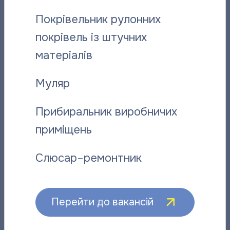
Покрівельник рулонних
покрівель із штучних
матеріалів
Муляр
Прибиральник виробничих
приміщень
Поділитися новиною:
Слюсар–ремонтник
Перейти до вакансій
Вас може зацікавити: