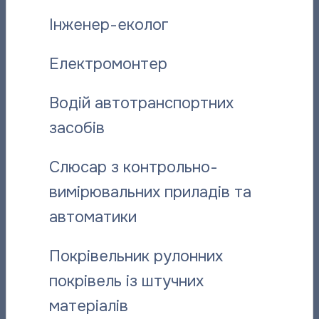
Вас може
Інженер-еколог
зацікавити:
Електромонтер
Водій автотранспортних
засобів
Слюсар з контрольно-
вимірювальних приладів та
Відданий справі: історія слюсаря-
“Полтават
автоматики
ремонтника “Полтаватеплоенерго”
про плано
Покрівельник рулонних
06.08.2026
06.08.2026
покрівель із штучних
матеріалів