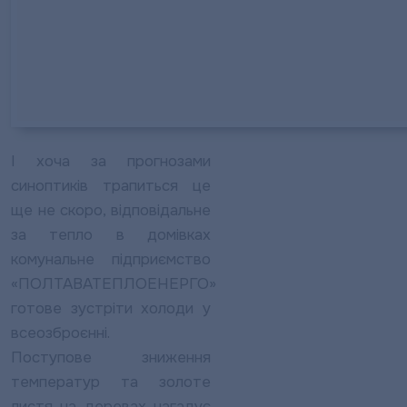
І хоча за прогнозами
синоптиків трапиться це
ще не скоро, відповідальне
за тепло в домівках
комунальне підприємство
«ПОЛТАВАТЕПЛОЕНЕРГО»
готове зустріти холоди у
всеозброєнні.
Поступове зниження
температур та золоте
листя на деревах нагадує