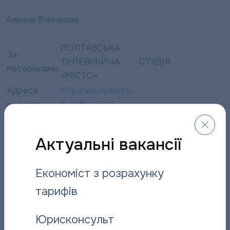
Альона В’язнікова
ПОЛТАВСЬКА
За
ТЕЛЕВІЗІЙНА СТУДІЯ
матеріалами:
«МІСТО»
Адреса
http://www.misto-
ресурсу:
tv.poltava.ua/
Адреса
http://www.misto-
матеріалу:
tv.poltava.ua/news/12730/
Актуальні вакансії
Економіст з розрахунку
Поділитися
тарифів
новиною:
Юрисконсульт