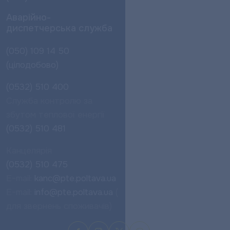
Аварійно-
диспетчерська служба
(050) 109 14 50
(цілодобово)
(0532) 510 400
Служба контролю за
збутом теплової енергії
(0532) 510 481
Канцелярія
(0532) 510 475
E-mail:
kanc@pte.poltava.ua
E-mail:
info@pte.poltava.ua
(
для звернень споживачів)