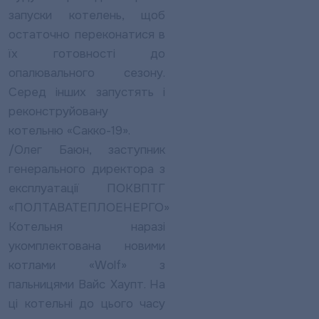
запуски котелень, щоб
остаточно переконатися в
їх готовності до
опалювального сезону.
Серед інших запустять і
реконструйовану
котельню «Сакко-19».
/Олег Баюн, заступник
генерального директора з
експлуатації ПОКВПТГ
«ПОЛТАВАТЕПЛОЕНЕРГО»
Котельня наразі
укомплектована новими
котлами «Wolf» з
пальницями Вайс Хаупт. На
ці котельні до цього часу