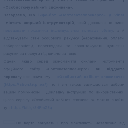
«Особистому кабінеті споживача».
Нагадаємо, що
інфо-бот «Полтаватеплоенерго» у Viber
містить ширший інструментарій
, який дозволяє не лише
передавати показники індивідуальних приладів обліку
, а й
відстежувати стан особового рахунку (нарахування, оплати,
заборгованість), переглядати та завантажувати щомісячні
рахунки за послуги підприємства тощо.
Однак,
якщо
серед різноманіття он-лайн інструментів
офіційного сайту «Полтаватеплоенерго»
ви віддаєте
перевагу
вже звичному —
«Особистий кабінет споживача»
(https://abon.te.pl.ua/)
, то і він також залишається добрим
вашим помічником. Докладну інструкцію по використанню
цього сервісу «Особистий кабінет споживача» можна знайти
тут:
https://bit.ly/34RmZ8q
Не варто забувати і про можливість, незалежно від