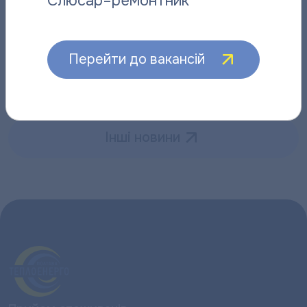
Слюсар–ремонтник
Відданий справі: історія слюсаря-
“Полтават
ремонтника “Полтаватеплоенерго”
про плано
Перейти до вакансій
06.08.2026
06.08.2026
Інші новини