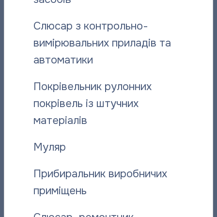
структурних підрозділів, підписуйтесь на нас у
Facebook
,
Instagram
,
Viber
.
Слюсар з контрольно-
вимірювальних приладів та
автоматики
Поділитися новиною:
Покрівельник рулонних
покрівель із штучних
Вас може зацікавити:
матеріалів
Муляр
Прибиральник виробничих
приміщень