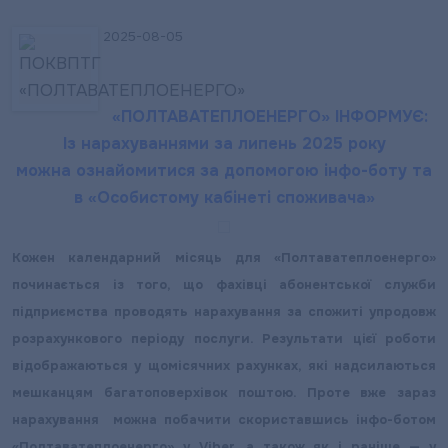
2025-08-05
«ПОЛТАВАТЕПЛОЕНЕРГО» ІНФОРМУЄ:
Із нарахуваннями за липень 2025 року
можна ознайомитися за допомогою інфо-боту та
в «Особистому кабінеті споживача»
Кожен календарний місяць для «Полтаватеплоенерго»
починається із того, що фахівці абонентської служби
підприємства проводять нарахування за спожиті упродовж
розрахункового періоду послуги. Результати цієї роботи
відображаються у щомісячних рахунках, які надсилаються
мешканцям багатоповерхівок поштою. Проте вже зараз
нарахування можна побачити скориставшись інфо-ботом
«Полтаватеплоенерго» у Viber, а також як і раніше — у