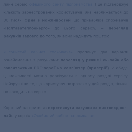
лайн сервіс
офіційного сайту підприємства
. І це підтверджує
кількість зареєстрованих користувачів, яка наближається до
30 тисяч.
Одна з можливостей
, що приваблює споживачів
«Полтаватеплоенерго» до цього сервісу, —
перегляд
рахунків
задовго до того, як вони надійдуть поштою.
«Особистий кабінет споживача»
пропонує два варіанти
ознайомлення з рахунками:
перегляд у режимі он-лайн або
завантаження PDF-версії на комп’ютер (пристрій)
. Й обидві
ці можливості можна реалізувати в одному розділі сервісу.
Найзручніше те, що користувач потрапляє у цей розділ, тільки-
но заходить на сервіс.
Короткий алгоритм, як
переглянути рахунки за листопад он-
лайн
у сервісі
«Особистий кабінет споживача»
: