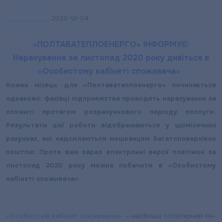
2020-12-04
«ПОЛТАВАТЕПЛОЕНЕРГО» ІНФОРМУЄ:
Нарахування за листопад 2020 року дивіться в
«Особистому кабінеті споживача»
Кожен місяць для «Полтаватеплоенерго» починається
однаково: фахівці підприємства проводять нарахування за
спожиті протягом розрахункового періоду послуги.
Результати цієї роботи відображаються у щомісячних
рахунках, які надсилаються мешканцям багатоповерхівок
поштою. Проте вже зараз електронні версії платіжок за
листопад 2020 року можна побачити в «Особистому
кабінеті споживача».
«Особистий кабінет споживача»
— найбільш популярний он-