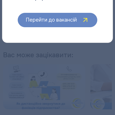
його структурних підрозділів, підписуйтесь на нас у
Facebook
,
Instagram
,
Viber
чи
Telegram
.
Перейти до вакансій
Поділитися новиною:
Вас може зацікавити: