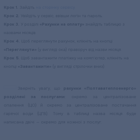
Крок 1.
Зайдіть
на сторінку сервісу.
Крок 2.
Увійдіть у сервіс, ввівши логін та пароль.
Крок 3.
У розділі
«Рахунки на оплату»
знайдіть таблицю з
назвами місяців.
Крок 4.
Щоб переглянути рахунок, клікніть на кнопці
«Переглянути»
(у вигляді ока) праворуч від назви місяця.
Крок 5.
Щоб завантажити платіжку на комп’ютер, клікніть на
кнопці
«Завантажити»
(у вигляді стрілочки вниз).
Зверніть увагу, що
рахунки «Полтаватеплоенерго»
розділені за послугами
: окремо за централізоване
опалення (ЦО) й окремо за централізоване постачання
гарячої води (ЦГВ). Тому в таблиці назва місяця буде
написана двічі — окремо для кожної з послуг.