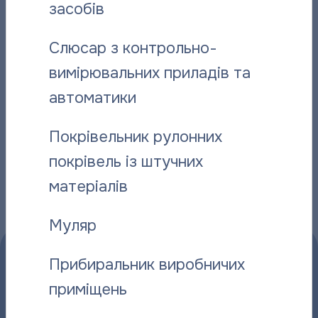
засобів
Відданий справі: історія слюсаря-
“Полтават
Слюсар з контрольно-
ремонтника “Полтаватеплоенерго”
про плано
вимірювальних приладів та
06.08.2026
06.08.2026
автоматики
Покрівельник рулонних
покрівель із штучних
Інші новини
матеріалів
Муляр
Прибиральник виробничих
приміщень