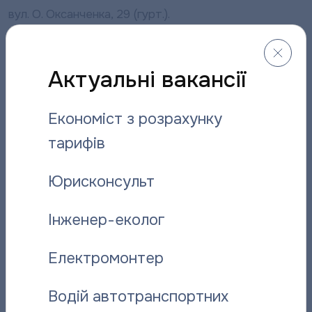
вул. О. Оксанченка, 29 (гурт.).
Дякуємо за розуміння і перепрошуємо за тимчасові
незручності!
Актуальні вакансії
Поділитися новиною:
Економіст з розрахунку
тарифів
Вас може зацікавити:
Юрисконсульт
Інженер-еколог
Електромонтер
Водій автотранспортних