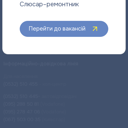
Слюсар–ремонтник
Прийом споживачів:
Пн – Чт:
08:00 – 18:00
Перейти до вакансій
Чергові оператори:
12:00 – 14:00; 17:00 - 18:00
Пт:
08:00 – 15:45
Чергові оператори:
12:00 – 14:00
Сб (чергові оператори):
10:00 - 14:00
Інформаційно-довідкова лінія
Для населення:
(0532) 510 455
- кол-центр
(0532) 510 445-
автовідповідач
(095) 288 50 81
(Vodafone)
(095) 278 47 06
(Vodafone)
(067) 503 00 35
(Київстар)