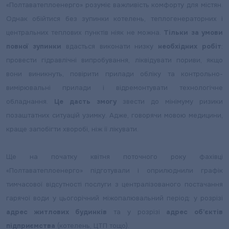
«Полтаватеплоенерго» розуміє важливість комфорту для містян.
Однак обійтися без зупинки котелень, теплогенераторних і
центральних теплових пунктів ніяк не можна.
Тільки за умови
повної зупинки
вдасться виконати низку
необхідних робіт
:
провести гідравлічні випробування, ліквідувати пориви, якщо
вони виникнуть, повірити прилади обліку та контрольно-
вимірювальні прилади і відремонтувати технологічне
обладнання.
Це дасть змогу
звести до мінімуму ризики
позаштатних ситуацій узимку. Адже, говорячи мовою медицини,
краще запобігти хворобі, ніж її лікувати.
Ще на початку квітня поточного року фахівці
«Полтаватеплоенерго» підготували і оприлюднили графік
тимчасової відсутності послуги з централізованого постачання
гарячої води у цьогорічний міжопалювальний період: у розрізі
адрес житлових будинків
та у розрізі
адрес об’єктів
підприємства
(котелень, ЦТП тощо).