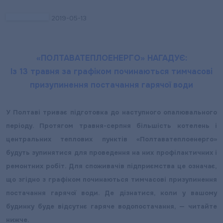
2019-05-13
«ПОЛТАВАТЕПЛОЕНЕРГО» НАГАДУЄ:
Із 13 травня за графіком починаються тимчасові
призупинення постачання гарячої води
У Полтаві триває підготовка до наступного опалювального
періоду. Протягом травня-серпня більшість котелень і
центральних теплових пунктів «Полтаватеплоенерго»
будуть зупинятися для проведення на них профілактичних і
ремонтних робіт. Для споживачів підприємства це означає,
що згідно з графіком починаються тимчасові призупинення
постачання гарячої води. Де дізнатися, коли у вашому
будинку буде відсутнє гаряче водопостачання, — читайте
нижче.