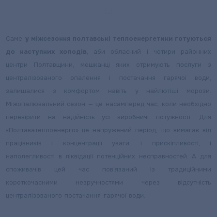
Саме
у міжсезоння полтавські теплоенергетики готуються
до наступних холодів
, аби обласний і чотири районних
центри Полтавщини, мешканці яких отримують послуги з
централізованого опалення і постачання гарячої води,
залишалися з комфортом навіть у найлютіші морози.
Міжопалювальний сезон — це насамперед час, коли необхідно
перевірити на надійність усі виробничі потужності. Для
«Полтаватеплоенерго» це напружений період, що вимагає від
працівників і концентрації уваги, і прискіпливості, і
наполегливості в ліквідації потенційних несправностей. А для
споживачів цей час пов’язаний із традиційними
короткочасними незручностями через відсутність
централізованого постачання гарячої води.