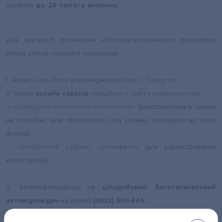
зробити
до 29 лютого включно
.
Для зручності споживачів «Полтаватеплоенерго» розробило
кілька шляхів передачі показників:
1. Через
інфо-боти
у месенджерах
Viber
і Telegram
.
2. Через
онлайн сервіси
офіційного сайту підприємства
:
—
«Передати показники лічильника»
(реєструватися в сервісі
не потрібно, але обов’язково слід уважно заповнити всі поля
форми);
—
«Особистий кабінет споживача»
(для зареєстрованих
користувачів).
3. Зателефонувавши на
цілодобовий багатоканальний
автовідповідач
на номер
(0532) 510-445.