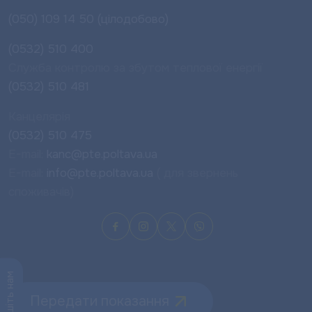
(050) 109 14 50 (цілодобово)
(0532) 510 400
Служба контролю за збутом теплової енергії
(0532) 510 481
Канцелярія
(0532) 510 475
E-mail:
kanc@pte.poltava.ua
E-mail:
info@pte.poltava.ua
( для звернень
споживачів)
Напишіть нам
Передати показання