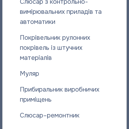
Слюсар з контрольно-
вимірювальних приладів та
Поділитися новиною:
автоматики
Покрівельник рулонних
Вас може зацікавити:
покрівель із штучних
матеріалів
Муляр
Прибиральник виробничих
приміщень
«Полтаватеплоенерго»: Як
Нарахуван
Слюсар–ремонтник
дистанційно звернутися до
проведені
фахівців підприємства
04.08.2026