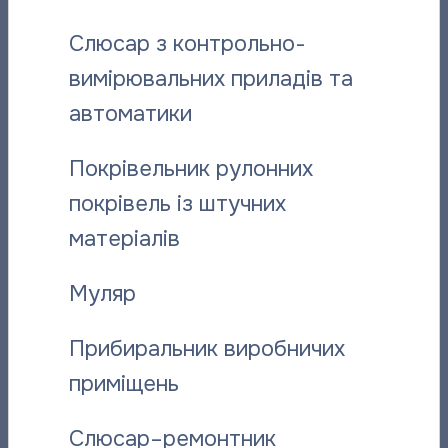
структурних підрозділів, підписуйтесь на нас у
Facebook
,
Слюсар з контрольно-
Instagram
,
Viber
чи
Telegram
.
вимірювальних приладів та
автоматики
Поділитися новиною:
Покрівельник рулонних
покрівель із штучних
Вас може зацікавити:
матеріалів
Муляр
Прибиральник виробничих
приміщень
Слюсар–ремонтник