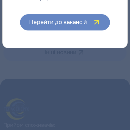
Відданий справі: історія слюсаря-
“Полтават
ремонтника “Полтаватеплоенерго”
про плано
Перейти до вакансій
06.08.2026
06.08.2026
Інші новини
Прийом споживачів: