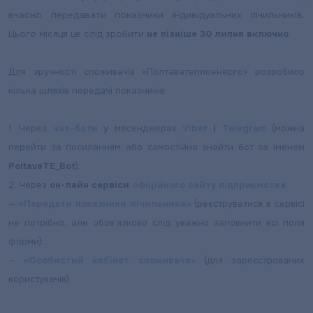
вчасно передавати показники індивідуальних лічильників.
Цього місяця це слід зробити
не пізніше 30 липня включно
.
Для зручності споживачів «Полтаватеплоенерго» розробило
кілька шляхів передачі показників:
1. Через
чат-боти
у месенджерах
Viber
і
Telegram
(можна
перейти за посиланням або самостійно знайти бот за іменем
PoltavaTE_Bot
).
2. Через
он-лайн сервіси
офіційного сайту підприємства
:
—
«Передати показники лічильника»
(реєструватися в сервісі
не потрібно, але обов’язково слід уважно заповнити всі поля
форми);
—
«Особистий кабінет споживача»
(для зареєстрованих
користувачів).