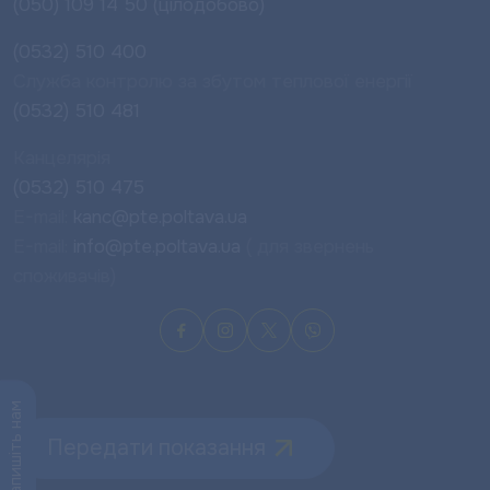
(050) 109 14 50 (цілодобово)
(0532) 510 400
Служба контролю за збутом теплової енергії
(0532) 510 481
Канцелярія
(0532) 510 475
E-mail:
kanc@pte.poltava.ua
E-mail:
info@pte.poltava.ua
( для звернень
споживачів)
Напишіть нам
Передати показання