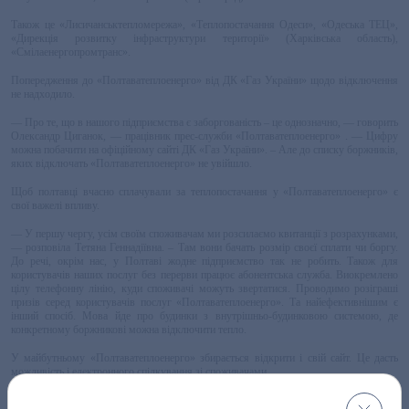
Також це «Лисичанськтепломережа», «Теплопостачання Одеси», «Одеська ТЕЦ»,
«Дирекція розвитку інфраструктури території» (Харківська область),
«Смілаенергопромтранс».
Попередження до «Полтаватеплоенерго» від ДК «Газ України» щодо відключення
не надходило.
— Про те, що в нашого підприємства є заборгованість – це однозначно, — говорить
Олександр Циганок, — працівник прес-служби «Полтаватеплоенерго» . — Цифру
можна побачити на офіційному сайті ДК «Газ України». – Але до списку боржників,
яких відключать «Полтаватеплоенерго» не увійшло.
Щоб полтавці вчасно сплачували за теплопостачання у «Полтаватеплоенерго» є
свої важелі впливу.
— У першу чергу, усім своїм споживачам ми розсилаємо квитанції з розрахунками,
— розповіла Тетяна Геннадіївна. – Там вони бачать розмір своєї сплати чи боргу.
До речі, окрім нас, у Полтаві жодне підприємство так не робить. Також для
користувачів наших послуг без перерви працює абонентська служба. Виокремлено
цілу телефонну лінію, куди споживачі можуть звертатися. Проводимо розіграші
призів серед користувачів послуг «Полтаватеплоенерго». Та найефективнішим є
інший спосіб. Мова йде про будинки з внутрішньо-будинковою системою, де
конкретному боржникові можна відключити тепло.
У майбутньому «Полтаватеплоенерго» збирається відкрити і свій сайт. Це дасть
можливість і електронного спілкування зі споживачами.
Довідка «Кола»: Заборгованість підприємств комунальної теплоенергетики (ТКЕ) за