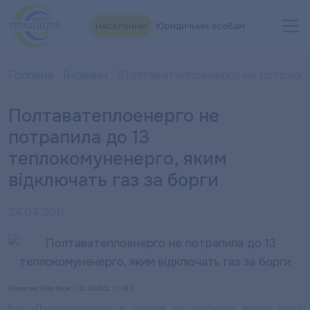
Населенню
Юридичним особам
Головна
Новини
Полтаватеплоенерго не потрапила
Полтаватеплоенерго не
потрапила до 13
теплокомуненерго, яким
відключать газ за борги
24.04.2011
Розмістив Юлія Корж // 22.03.2011 17:38 //
Борг «Полтаватеплоенерго» за спожитий для виробництва теплової енергії