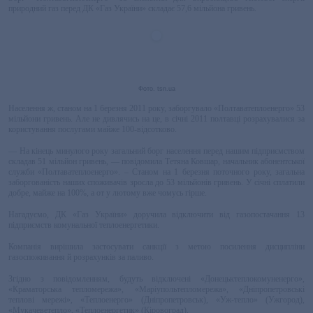
природний газ перед ДК «Газ України» складає 57,6 мільйона гривень.
Фото. tsn.ua
Населення ж, станом на 1 березня 2011 року, заборгувало «Полтаватеплоенерго» 53
мільйони гривень. Але не дивлячись на це, в січні 2011 полтавці розрахувалися за
користування послугами майже 100-відсотково.
— На кінець минулого року загальний борг населення перед нашим підприємством
складав 51 мільйон гривень, — повідомила Тетяна Ковшар, начальник абонентської
служби «Полтаватеплоенерго». – Станом на 1 березня поточного року, загальна
заборгованість наших споживачів зросла до 53 мільйонів гривень. У січні сплатили
добре, майже на 100%, а от у лютому вже чомусь гірше.
Нагадуємо, ДК «Газ України» доручила відключити від газопостачання 13
підприємств комунальної теплоенергетики.
Компанія вирішила застосувати санкції з метою посилення дисципліни
газоспоживання й розрахунків за паливо.
Згідно з повідомленням, будуть відключені «Донецьктеплокомуненерго»,
«Краматорська тепломережа», «Маріупольтепломережа», «Дніпропетровські
теплові мережі», «Теплоенерго» (Дніпропетровськ), «Уж-тепло» (Ужгород),
«Мукачеветепло», «Теплоенергетик» (Кіровоград).