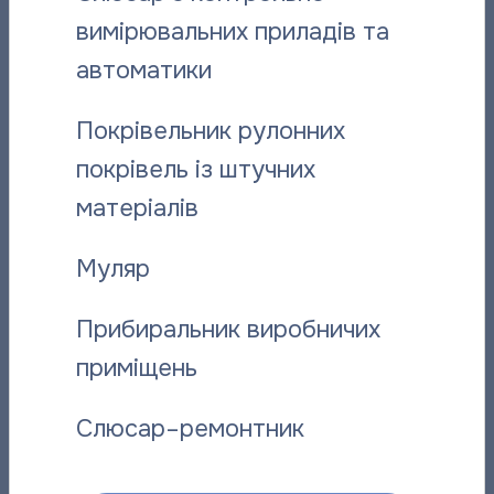
Поділитися новиною:
вимірювальних приладів та
автоматики
Вас може зацікавити:
Покрівельник рулонних
покрівель із штучних
матеріалів
Муляр
Прибиральник виробничих
приміщень
Шановні споживачі послуги
Відданий с
гарячого водопостачання,
ремонтник
Слюсар–ремонтник
мешканці житлових будинків!
06.08.2026
07.08.2026