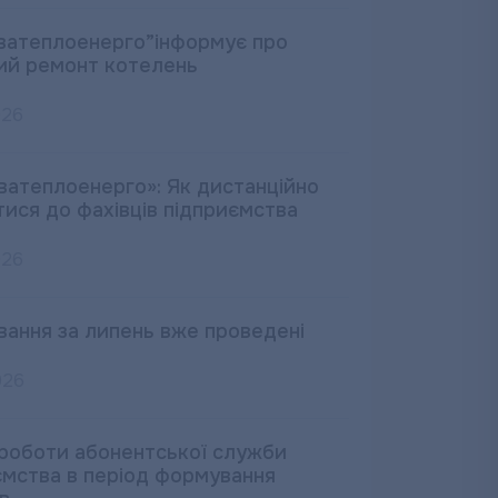
ватеплоенерго”інформує про
ий ремонт котелень
026
ватеплоенерго»: Як дистанційно
тися до фахівців підприємства
026
вання за липень вже проведені
026
 роботи абонентської служби
ємства в період формування