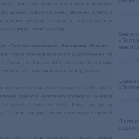
рахункі
еріоді. Для цього влітку теплоенергетики проводять
абкіші місця і виконують заміну аварійних ділянок, а
31.07.20
кладанням сучасних попередньо теплоізольованих
скорочує втрати теплової енергії.
Енерго
«Полта
тва «Полтаватеплоенерго» Володимир Пасічко
–
енерго
етрів мереж опалення та гарячого водопостачання. На
29.07.2
% мереж – це близько 163,0 кілометрів. За 6 місяців
их мереж та 36 кілометрів мереж реконструйовано»
Шановн
«Полта
постачання на вулиці Станіславського 10 у Полтаві. За
ованих ремонтів «Полтаватеплоенерго» Геннадія
28.07.2
і ми замінили труби на кращі. Кращі тим, що це
ації, і вона витримує високу температуру і хороший
Після 
водопо
славського, 10, були постійними – говорить
голова