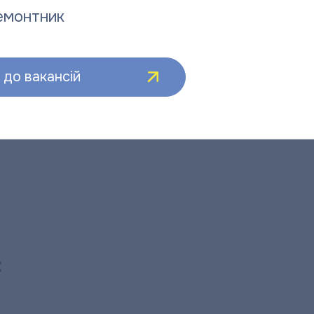
емонтник
 новин від його структурних підрозділів, підписуйтесь
.
до вакансій
: