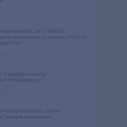
в
26
незалежність: як ПОКВПТГ
ватеплоенерго» посилює стійкість
системи
026
і споживачі послуг
ватеплоенерго»!
026
ремонту котелень гаряче
стачання відновлено