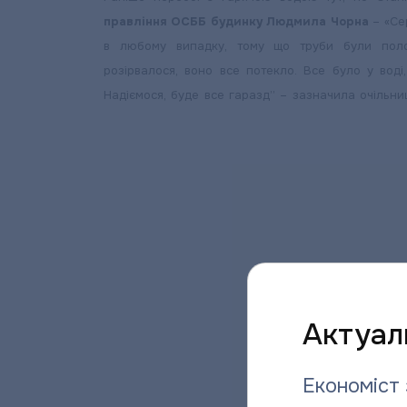
правління ОСББ будинку Людмила Чорна
–
«Се
в любому випадку, тому що труби були поло
розірвалося, воно все потекло. Все було у воді
Надіємося, буде все гаразд” – зазначила очільн
Актуаль
Економіст 