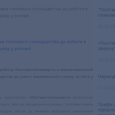
“Полта
планов
06.08.2
а теплового господарства до роботи в
«Полта
зверну
ріод у розпалі
05.08.2
ро роботу «Полтаватеплоенерго» в міжопалювальний
Нараху
дарства до нового опалювального сезону читайте у
04.08.2
ну підприємство
«Полтаватеплоенерго»
розпочинає
Графік
упного. Аби усе обладнання котелень і теплових мереж
підпри
бхідно звести до мінімуму вірогідність виникнення