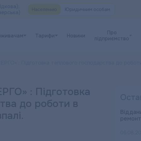
ідкова);
Населенню
Юридичним особам
черська)
Про
оживачам
Тарифи
Новини
підприємство
» : Підготовка теплового господарства до роботи в
ГО» : Підготовка
Оста
тва до роботи в
Віддани
палі.
ремонт
06.08.2