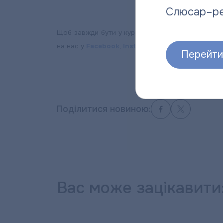
Слюсар–р
Щоб завжди бути у курсі подій на підприємстві і
на нас у
Facebook
,
Instagram
,
Viber
чи
Telegram
Перейти 
Поділитися новиною:
Вас може зацікавити