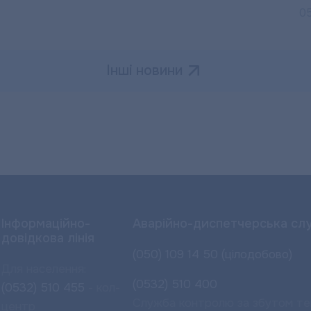
0
Інші новини
Інформаційно-
Аварійно-диспетчерська сл
довідкова лінія
(050) 109 14 50 (цілодобово)
Для населення:
(0532) 510 400
(0532) 510 455
- кол-
Служба контролю за збутом те
центр