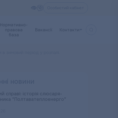
Особистий кабінет
Нормативно-
правова
Вакансії
Контакти
база
 зимовий період у розпалі.
нні новини
й справі: історія слюсаря-
ника “Полтаватеплоенерго”
026