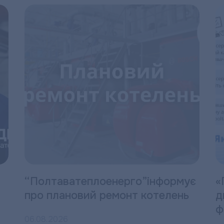
“Полтаватеплоенерго”інформує
«
про плановий ремонт котелень
д
ф
06.08.2026