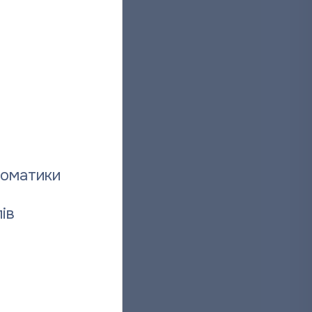
томатики
ів