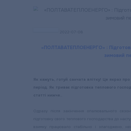
2022-07-08
«ПОЛТАВАТЕПЛОЕНЕРГО» : Підготовк
зимовий пе
Як кажуть, готуй санчата влітку! Це якраз п
період. Як триває підготовка теплового госпо
статті нижче..
Одразу після закінчення опалювального сезо
підготовку свого теплового господарства до наст
взимку працювало стабільно і злагоджено, нео