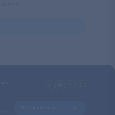
5.08.2026
ужба
Напишіть нам
плової