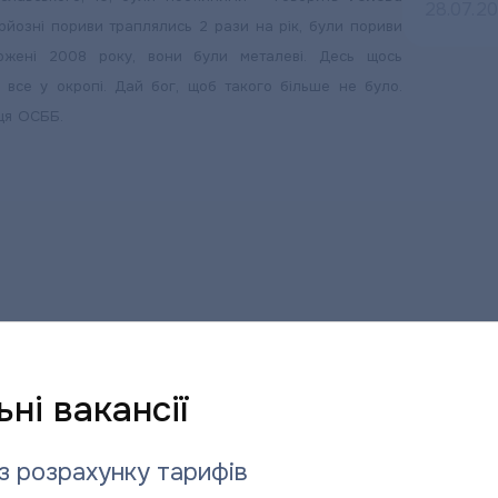
28.07.2
рйозні пориви траплялись 2 рази на рік, були пориви
жені 2008 року, вони були металеві. Десь щось
, все у окропі. Дай бог, щоб такого більше не було.
иця ОСББ.
ні вакансії
з розрахунку тарифів