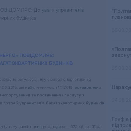
“Полта
планов
06.08.2
«Полта
зверну
НЕРГО» ПОВІДОМЛЯЄ:
БАГАТОКВАРТИРНИХ БУДИНКІВ
05.08.2
державне регулювання у сферах енергетики та
Нараху
4.06.2018, які набули чинності 1.11.2018,
встановлено
анспортування та постачання і послугу з
04.08.2
я потреб управителів багатоквартирних будинків
Графік
підпри
ал
(у тому числі: паливна складова — 873,46 грн/Гкал;