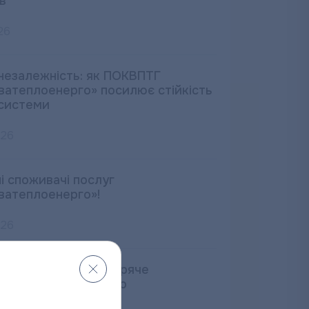
в
26
незалежність: як ПОКВПТГ
ватеплоенерго» посилює стійкість
системи
026
і споживачі послуг
ватеплоенерго»!
026
ремонту котелень гаряче
стачання відновлено