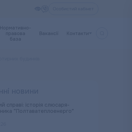
Особистий кабінет
Нормативно-
правова
Вакансії
Контакти
база
тирних будинків
нні новини
й справі: історія слюсаря-
ника “Полтаватеплоенерго”
026