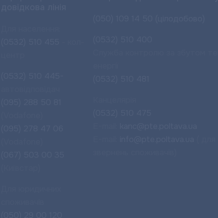
довідкова лінія
(050) 109 14 50 (цілодобово)
Для населення:
(0532) 510 400
(0532) 510 455
- кол-
Служба контролю за збутом те
центр
енергії
(0532) 510 445-
(0532) 510 481
автовідповідач
Канцелярія
(095) 288 50 81
(0532) 510 475
(Vodafone)
E-mail:
kanc@pte.poltava.ua
(095) 278 47 06
E-mail:
info@pte.poltava.ua
( для
(Vodafone)
звернень споживачів)
(067) 503 00 35
(Київстар)
Для юридичних
споживачів
(050) 29 00 120