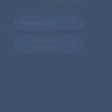
Напишіть нам
плової
Передати
показання