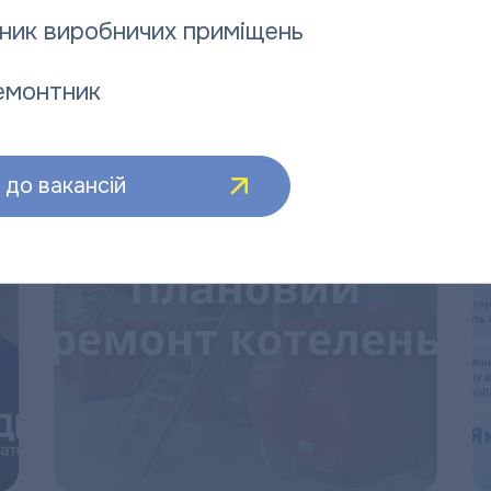
ник виробничих приміщень
:
емонтник
до вакансій