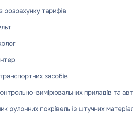
28.07.2
з розрахунку тарифів
льт
ання гарячої води:
колог
 до систем централізованого постачання гарячої
нтер
рн за 1 куб.м води.
транспортних засобів
ПОКВПТГ «ПОЛТАВАТЕПЛОЕНЕРГО».
контрольно-вимірювальних приладів та ав
ик рулонних покрівель із штучних матеріал