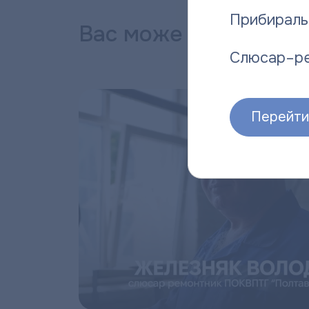
Прибираль
Вас може зацікавити
Слюсар–р
Перейти 