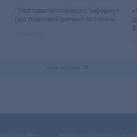
“Полтаватеплоенерго”інформує
«
про плановий ремонт котелень
д
ф
06.08.2026
0
Інші новини
Інформаційно-
Аварійно-диспетчерська сл