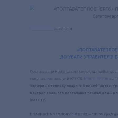
2018-10-01
«ПОЛТАВАТЕПЛОЕ
ДО УВАГИ УПРАВИТЕЛІВ 
Постановами Національної комісії, що здійснює 
комунальних послуг (НКРЕКП),
№403
і
№406
від 1
тарифи на теплову енергію, її виробництво, тр
централізованого постачання гарячої води дл
(без ПДВ).
І. ТАРИФ НА ТЕПЛОВУ ЕНЕРГІЮ — 1111,85 грн/Гк