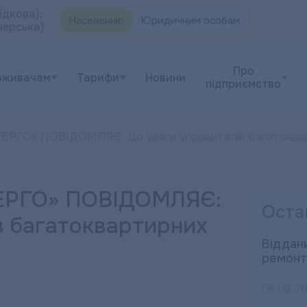
ідкова);
Населенню
Юридичним особам
черська)
Про
оживачам
Тарифи
Новини
підприємство
ГО» ПОВІДОМЛЯЄ: До уваги управителів багатоквар
РГО» ПОВІДОМЛЯЄ:
Оста
в багатоквартирних
Віддани
ремонт
06.08.2