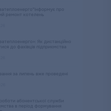
ватеплоенерго”інформує про
ий ремонт котелень
026
ватеплоенерго»: Як дистанційно
тися до фахівців підприємства
026
вання за липень вже проведені
026
 роботи абонентської служби
ємства в період формування