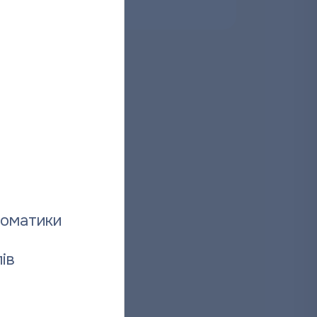
026
томатики
ів