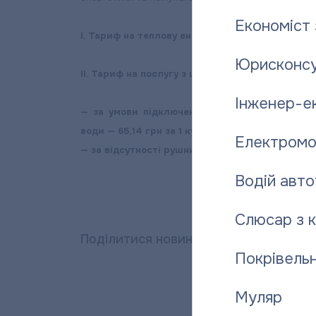
Економіст 
І. Тариф на теплову енергію — 1097,21 грн/Гкал.
Юрисконсу
ІІ. Тариф на послугу з централізованого постач
Інженер-е
— за умови підключення рушникосушильників
води — 65,14 грн за 1 куб.м води;
Електромо
— за відсутності рушникосушильників — 60,25 г
Водій авто
Слюсар з 
Поділитися новиною:
Покрівельн
Муляр