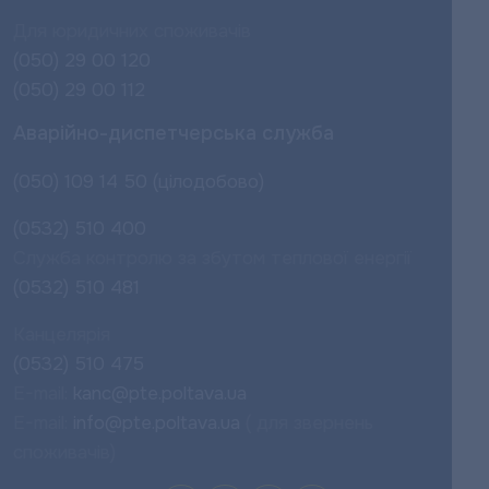
Для юридичних споживачів
(050) 29 00 120
(050) 29 00 112
Аварійно-диспетчерська служба
(050) 109 14 50 (цілодобово)
(0532) 510 400
Служба контролю за збутом теплової енергії
(0532) 510 481
Канцелярія
(0532) 510 475
E-mail:
kanc@pte.poltava.ua
E-mail:
info@pte.poltava.ua
( для звернень
споживачів)