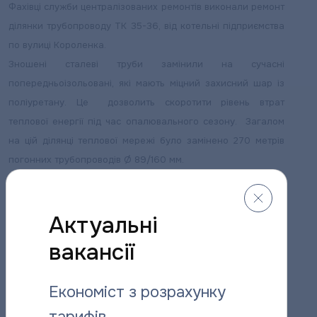
Фахівці служби централізованих ремонтів виконали ремонт
ділянки трубопроводу ТК 35-36, від котельні підприємства
по вулиці Короленка.
Зношені сталеві труби замінили на сучасні
попередньоізольовані, які мають міцний захисний шар із
поліуретану. Це дозволить скоротити рівень втрат
теплової енергії під час опалювального сезону. Загалом
на цій ділянці теплової мережі було замінено 270 метрів
погонних трубопроводів Ø 89/160 мм.
Далі будуть роботи з благоустрою, і відновлення
асфальтобетонного покриття, яке було порушене під час
Актуальні
ремонтних робіт.
вакансії
Робимо усе можливе, аби усі споживачі вчасно отримали
тепло з початком сезону.
Економіст з розрахунку
Пресслужба “Полтаватеплоенерго”