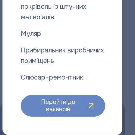
покрівель із штучних
матеріалів
Відданий справі: історія слюсаря-
“Полтават
ремонтника “Полтаватеплоенерго”
про плано
Муляр
06.08.2026
06.08.2026
Прибиральник виробничих
приміщень
Інші новини
Слюсар–ремонтник
Перейти до
вакансій