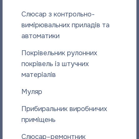
Instagram
,
Viber
.
Слюсар з контрольно-
вимірювальних приладів та
автоматики
Поділитися новиною:
Покрівельник рулонних
покрівель із штучних
Вас може зацікавити:
матеріалів
Муляр
Прибиральник виробничих
приміщень
Слюсар–ремонтник