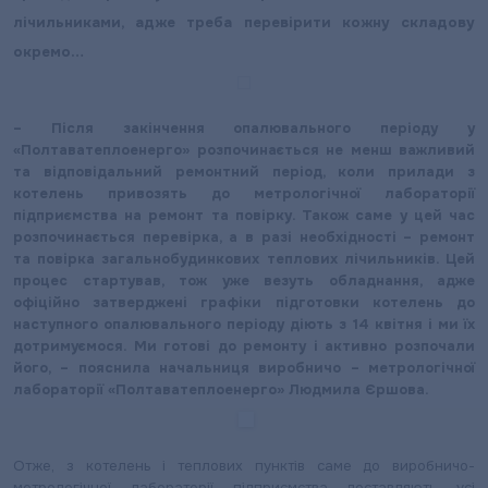
лічильниками, адже треба перевірити кожну складову
окремо…
– Після закінчення опалювального періоду у
«Полтаватеплоенерго» розпочинається не менш важливий
та відповідальний ремонтний період, коли прилади з
котелень привозять до метрологічної лабораторії
підприємства на ремонт та повірку. Також саме у цей час
розпочинається перевірка, а в разі необхідності – ремонт
та повірка загальнобудинкових теплових лічильників. Цей
процес стартував, тож уже везуть обладнання, адже
офіційно затверджені графіки підготовки котелень до
наступного опалювального періоду діють з 14 квітня і ми їх
дотримуємося. Ми готові до ремонту і активно розпочали
його, – пояснила начальниця виробничо – метрологічної
лабораторії «Полтаватеплоенерго» Людмила Єршова.
Отже, з котелень і теплових пунктів саме до виробничо-
метрологічної лабораторії підприємства доставляють усі