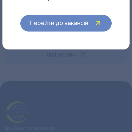
Відданий справі: історія слюсаря-
“Полтават
ремонтника “Полтаватеплоенерго”
про плано
Перейти до вакансій
06.08.2026
06.08.2026
Інші новини
Прийом споживачів: