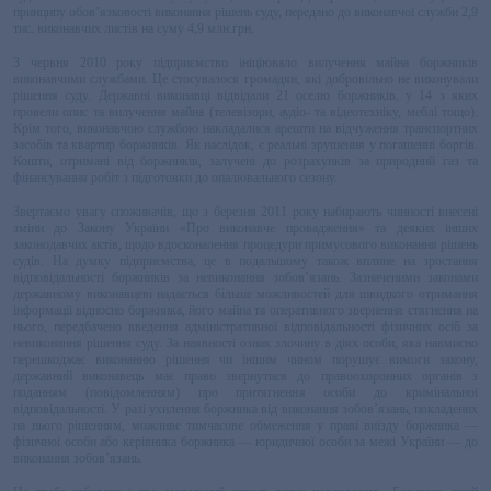
принципу обов’язковості виконання рішень суду, передано до виконавчої служби 2,9
тис. виконавчих листів на суму 4,9 млн.грн.
З червня 2010 року підприємство ініціювало вилучення майна боржників
виконавчими службами. Це стосувалося громадян, які добровільно не виконували
рішення суду. Державні виконавці відвідали 21 оселю боржників, у 14 з яких
провели опис та вилучення майна (телевізори, аудіо- та відеотехніку, меблі тощо).
Крім того, виконавчою службою накладалися арешти на відчуження транспортних
засобів та квартир боржників. Як наслідок, є реальні зрушення у погашенні боргів.
Кошти, отримані від боржників, залучені до розрахунків за природний газ та
фінансування робіт з підготовки до опалювального сезону.
Звертаємо увагу споживачів, що з березня 2011 року набирають чинності внесені
зміни до Закону України «Про виконавче провадження» та деяких інших
законодавчих актів, щодо вдосконалення процедури примусового виконання рішень
судів. На думку підприємства, це в подальшому також вплине на зростання
відповідальності боржників за невиконання зобов’язань. Зазначеними законами
державному виконавцеві надається більше можливостей для швидкого отримання
інформації відносно боржника, його майна та оперативного звернення стягнення на
нього, передбачено введення адміністративної відповідальності фізичних осіб за
невиконання рішення суду. За наявності ознак злочину в діях особи, яка навмисно
перешкоджає виконанню рішення чи іншим чином порушує вимоги закону,
державний виконавець має право звернутися до правоохоронних органів з
поданням (повідомленням) про притягнення особи до кримінальної
відповідальності. У разі ухилення боржника від виконання зобов’язань, покладених
на нього рішенням, можливе тимчасове обмеження у праві виїзду боржника —
фізичної особи або керівника боржника — юридичної особи за межі України — до
виконання зобов’язань.