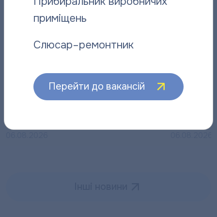
Прибиральник виробничих
приміщень
Слюсар–ремонтник
Перейти до вакансій
Відданий справі: історія слюсаря-
“Полтават
ремонтника “Полтаватеплоенерго”
про плано
06.08.2026
06.08.2026
Інші новини