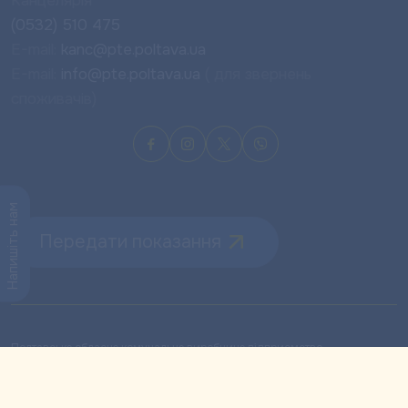
Канцелярія
(0532) 510 475
E-mail:
kanc@pte.poltava.ua
E-mail:
info@pte.poltava.ua
( для звернень
споживачів)
Напишіть нам
Передати показання
Полтавське обласне комунальне виробниче підприємство
теплового господарства «ПОЛТАВАТЕПЛОЕНЕРГО» © 1968-
2026