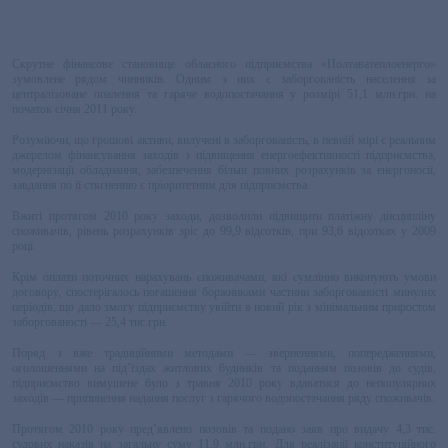
Скрутне фінансове становище обласного підприємства «Полтаватеплоенерго»
зумовлене рядом чинників. Одним з них є заборгованість населення за
централізоване опалення та гаряче водопостачання у розмірі 51,1 млн.грн. на
початок січня 2011 року.
Розуміючи, що грошові активи, вилучені в заборгованість, в певній мірі є реальним
джерелом фінансування заходів з підвищення енергоефективності підприємства,
модернізації обладнання, забезпечення більш повних розрахунків за енергоносії,
завдання по її стягненню є пріоритетним для підприємства.
Вжиті протягом 2010 року заходи, дозволили підвищити платіжну дисципліну
споживачів, рівень розрахунків зріс до 99,9 відсотків, при 93,6 відсотках у 2009
році.
Крім оплати поточних нарахувань споживачами, які сумлінно виконують умови
договору, спостерігалось погашення боржниками частини заборгованості минулих
періодів, що дало змогу підприємству увійти в новий рік з мінімальним приростом
заборгованості — 25,4 тис.грн.
Поряд з вже традиційними методами — зверненнями, попередженнями,
оголошеннями на під’їздах житлових будинків та поданням позовів до судів,
підприємство вимушене було з травня 2010 року вдаватися до непопулярних
заходів — припинення надання послуг з гарячого водопостачання ряду споживачів.
Протягом 2010 року пред’явлено позовів та подано заяв про видачу 4,3 тис.
судових наказів на загальну суму 11,9 млн.грн. Для реалізації конституційного