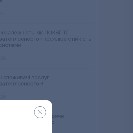
в
26
незалежність: як ПОКВПТГ
ватеплоенерго» посилює стійкість
системи
026
і споживачі послуг
ватеплоенерго»!
026
ремонту котелень гаряче
стачання відновлено