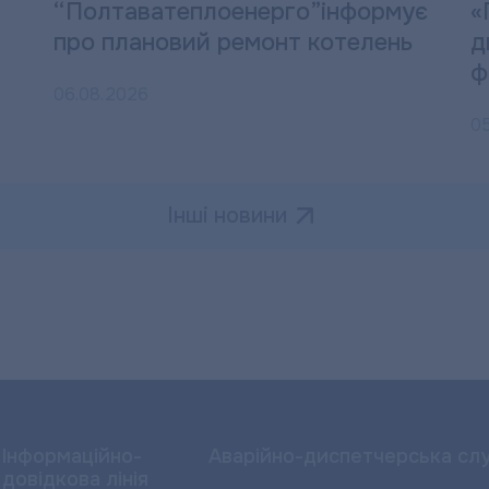
“Полтаватеплоенерго”інформує
«
про плановий ремонт котелень
д
ф
06.08.2026
0
Інші новини
Інформаційно-
Аварійно-диспетчерська сл
довідкова лінія