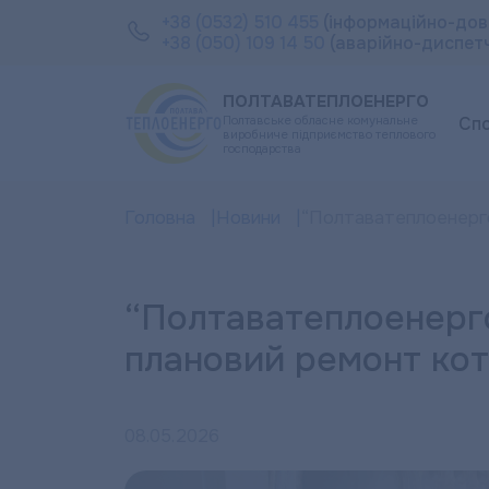
+38 (0532) 510 455
(інформаційно-дов
+38 (050) 109 14 50
(аварійно-диспет
ПОЛТАВАТЕПЛОЕНЕРГО
Полтавське обласне комунальне
Сп
виробниче підприємство теплового
господарства
Головна
Новини
“Полтаватеплоенерг
“Полтаватеплоенерг
плановий ремонт ко
08.05.2026