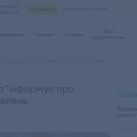
ідкова);
Населенню
Юридичним особам
черська)
Про
оживачам
Тарифи
Новини
підприємство
о”інформує про плановий ремонт котелень
о”інформує про
Оста
телень
Віддани
ремонт
06.08.2