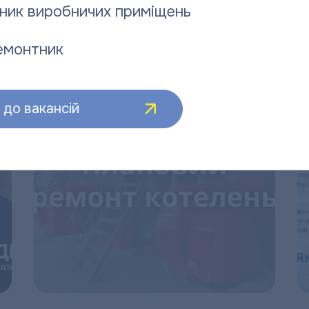
ник виробничих приміщень
:
емонтник
до вакансій