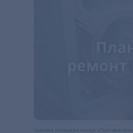
Шановні споживачі послуг «Полтаватепл