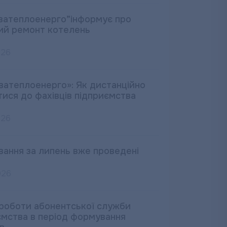
ватеплоенерго”інформує про
ий ремонт котелень
026
ватеплоенерго»: Як дистанційно
тися до фахівців підприємства
026
вання за липень вже проведені
026
 роботи абонентської служби
ємства в період формування