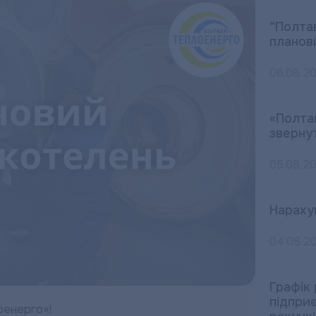
“Полта
планов
06.08.2
«Полта
зверну
05.08.2
Нараху
04.08.2
Графік
підпри
оенерго»!