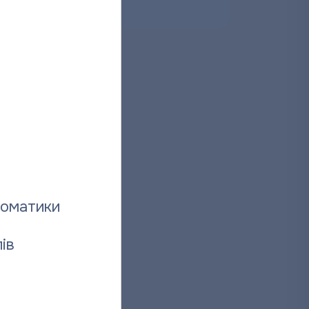
026
томатики
ів