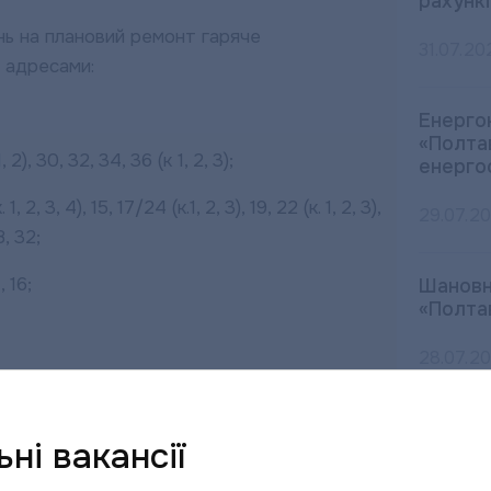
рахункі
нь на плановий ремонт гаряче
31.07.20
 адресами:
Енерго
«Полта
 2), 30, 32, 34, 36 (к 1, 2, 3);
енерго
. 1, 2, 3, 4), 15, 17/24 (к.1, 2, 3), 19, 22 (к. 1, 2, 3),
29.07.2
8, 32;
, 16;
Шановн
«Полта
28.07.2
Після 
ні вакансії
водопо