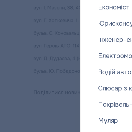
Економіст 
вул. І. Мазепи, 38, 40, 42, 44, 48, 50/12;
вул. Г. Хоткевича, 1, 2, 3, 4, 5, 6, 7, 11;
Юрисконсу
бульв. Є. Коновальця, 1, 3, 5, 6/1, 7, 9;
Інженер-е
вул. Героїв АТО, 114 (к. 1, 2), 116 (к.1, 2, 3), 118
Електромо
вул. Д. Дудаєва, 4 (к. 1, 2), 6;
бульв. Ю. Побєдоносцева, 3, 4 (к.1, 2, 3), 5, 7, 
Водій авто
Слюсар з 
Поділитися новиною:
Покрівельн
Муляр