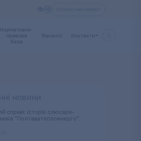
Особистий кабінет
Нормативно-
правова
Вакансії
Контакти
база
нні новини
й справі: історія слюсаря-
ника “Полтаватеплоенерго”
026