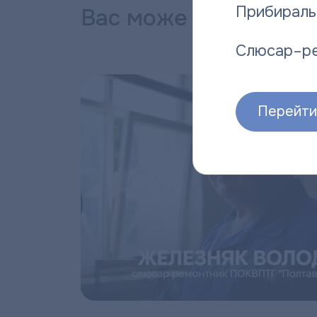
Прибираль
Вас може зацікавити
Слюсар–р
Перейти 