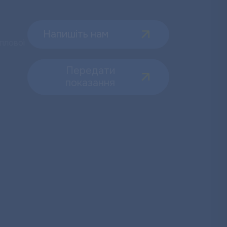
Напишіть нам
плової
Передати
показання