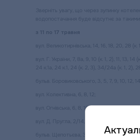
Зверніть увагу, що через зупинку котеле
водопостачання буде відсутнє за такими
з
11 по 1
7 травня
вул. Великотирнівська, 14, 16, 18, 20, 28 (к. 1,
вул. Г. України, 7, 8а, 9, 10 (к. 1, 2), 11, 13, 14 (к
24 к.1а, 24 к.1, 24 (к. 2, 3), 34/24а (к. 1, 2), 2
бульв. Боровиковського, 3, 5, 7, 9, 10, 12, 14
вул. Колективна, 6, 8, 12;
вул. Огнівська, 6, 8, 10, 12, 14;
вул. Д. Пругла, 2/14, 4а, 8, 10;
Актуаль
бульв. Щепотьєва, 3, 5, 9, 10, 12;