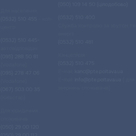
(050) 109 14 50 (цілодобово)
Для населення:
(0532) 510 400
(0532) 510 455
- кол-
Служба контролю за збутом те
центр
енергії
(0532) 510 445-
(0532) 510 481
автовідповідач
Канцелярія
(095) 288 50 81
(0532) 510 475
(Vodafone)
E-mail:
kanc@pte.poltava.ua
(095) 278 47 06
E-mail:
info@pte.poltava.ua
( для
(Vodafone)
звернень споживачів)
(067) 503 00 35
(Київстар)
Для юридичних
споживачів
(050) 29 00 120
(050) 29 00 112