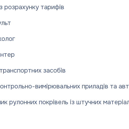
28.07.2
з розрахунку тарифів
льт
колог
/2 (к.1, 2, 3, 4);
нтер
8, 9, 10, 11, 12, 13, 15.
транспортних засобів
контрольно-вимірювальних приладів та ав
ик рулонних покрівель із штучних матеріал