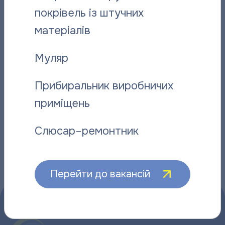
покрівель із штучних
матеріалів
Відданий справі: історія слюсаря-
“Полтават
Муляр
ремонтника “Полтаватеплоенерго”
про плано
06.08.2026
Прибиральник виробничих
06.08.2026
приміщень
Слюсар–ремонтник
Інші новини
Перейти до вакансій