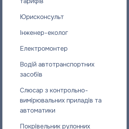
тарифів
підприємств, які є провідними виробниками
альтернативних джерел енергії.
Юрисконсульт
Працюємо, навчаємось та впроваджуємо найкращі
практики, щоб у домівках полтавців завжди було
Інженер-еколог
тепло й комфортно!
Електромонтер
Поділитися новиною:
Водій автотранспортних
засобів
Вас може зацікавити:
Слюсар з контрольно-
вимірювальних приладів та
автоматики
Покрівельник рулонних