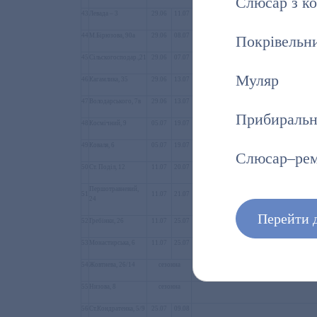
Слюсар з ко
43
Левада – 3
29.06
11.07
44
М.Бірюзова, 90а
29.06
08.07
Покрівельни
45
Сільскогосподар.,21
29.06
07.07
Муляр
46
Кагамлика, 35
29.06
13.07
47
Володарського, 7в
29.06
13.07
Прибиральн
48
Космічний, 9
05.07
19.07
49
Коваля, 6
05.07
19.07
Слюсар–ре
50
Ст. Поділ, 12
11.07
20.07
Першотравневий,
51
11.07
21.07
24
Перейти д
52
Гребінки, 26
11.07
25.07
53
Монастирська, 6
11.07
25.07
54
Жовтнева, 26/14
сезонна
55
Низова, 8
сезонна
56
Ст.Кондратенка, 5/9
25.07
09.08