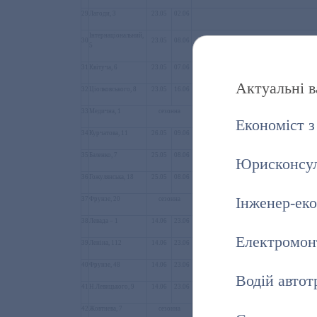
29
Лагоди, 3
23.05
02.06
Інтернаціональний,
30
23.05
08.06
5
31
Квітуча, 6
23.05
07.06
Актуальні в
32
Ціолковського, 8
23.05
16.06
33
Медична, 1
сезонна
Економіст з
34
Курчатова, 11
26.05
09.06
35
Баленко, 7
25.05
08.06
Юрисконсу
36
Гожулянська, 18
25.05
08.06
Інженер-еко
37
Фрунзе, 20
сезонна
38
Левада – 1
14.06
23.06
Електромон
39
Леніна, 112
14.06
23.06
40
Фрунзе, 48
14.06
23.06
Водій автот
41
Н.Левицького, 9
14.06
23.06
42
Жовтнева, 7
сезонна