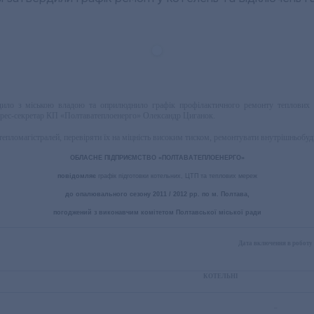
дило з міською владою та оприлюднило графік профілактичного ремонту теплових 
рес-секретар КП «Полтаватеплоенерго» Олександр Циганок.
тепломагістралей, перевіряти їх на міцність високим тиском, ремонтувати внутрішньобуд
ОБЛАСНЕ ПІДПРИЄМСТВО «ПОЛТАВАТЕПЛОЕНЕРГО»
повідомляє
графік підготовки котельних, ЦТП та теплових мереж
до опалювального сезону 2011 / 2012 рр. по м. Полтава,
погоджений з виконавчим комітетом Полтавської міської ради
Дата включення в роботу
КОТЕЛЬНІ
–