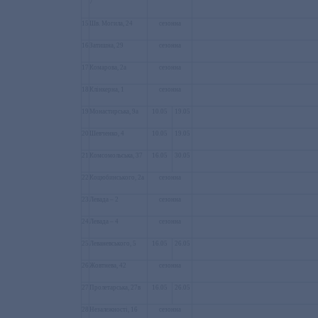
7
15
Шв. Могила, 24
сезонна
16
Затишна, 29
сезонна
17
Комарова, 2а
сезонна
18
Клінкерна, 1
сезонна
19
Монастирська, 9а
10.05
19.05
20
Шевченко, 4
10.05
19.05
21
Комсомольська, 37
16.05
30.05
22
Коцюбинського, 2а
сезонна
23
Левада – 2
сезонна
24
Левада – 4
сезонна
25
Леваневського, 5
16.05
26.05
26
Жовтнева, 42
сезонна
27
Пролетарська, 27в
16.05
26.05
28
Незалежності, 16
сезонна