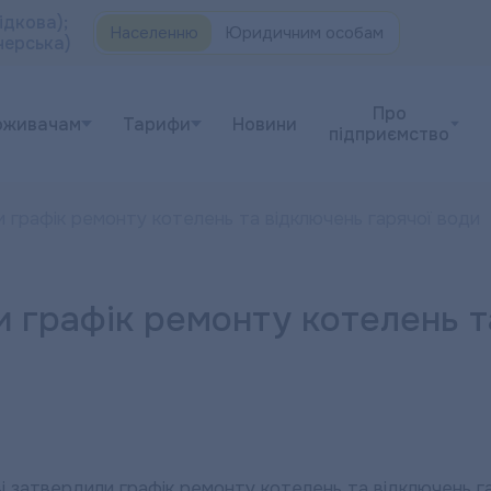
ідкова);
Населенню
Юридичним особам
черська)
Про
оживачам
Тарифи
Новини
підприємство
 графік ремонту котелень та відключень гарячої води
и графік ремонту котелень т