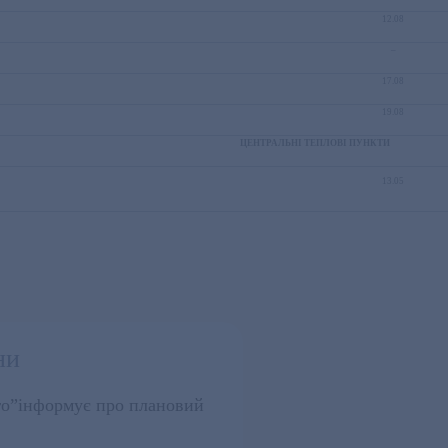
12.08
–
17.08
19.08
ЦЕНТРАЛЬНІ ТЕПЛОВІ ПУНКТИ
13.05
ни
го”інформує про плановий