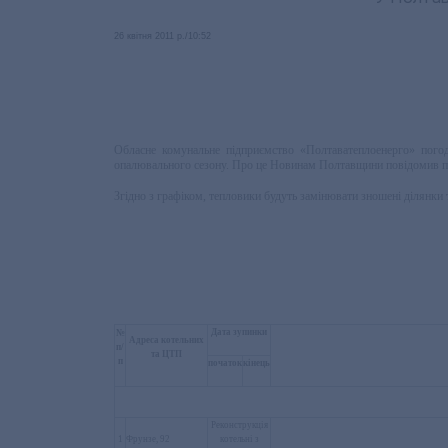
26 квітня 2011 р./10:52
Обласне комунальне підприємство «Полтаватеплоенерго» пого
опалювального сезону. Про це Новинам Полтавщини повідомив п
Згідно з графіком, тепловики будуть замінювати зношені ділянки 
Дата зупинки
№
Адреса котельних
п/
та ЦТП
п
початок
кінець
Реконструкція
1
Фрунзе, 92
котельні з