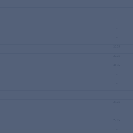
–
–
–
–
20.05
20.05
31.05
–
–
–
27.05
–
27.05
–