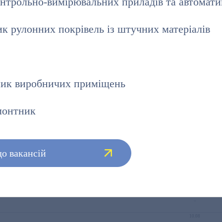
нтрольно-вимірювальних приладів та автомат
12.07
09.07
к рулонних покрівель із штучних матеріалів
08.07
14.07
14.07
ик виробничих приміщень
20.07
20.07
монтник
21.07
22.07
о вакансій
26.07
26.07
–
–
10.08