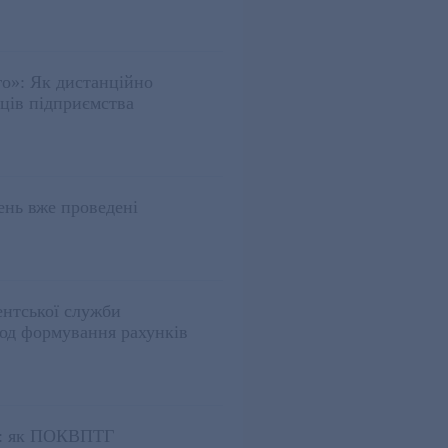
о»: Як дистанційно
вців підприємства
ень вже проведені
ентської служби
іод формування рахунків
ь: як ПОКВПТГ