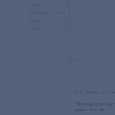
57
Фрунзе, 124
01.08
11.08
58
Спортивний, 3
сезонна
59
Енгельса, 27
01.08
16.08
60
Леніна, 91
08.08
18.08
ЦТП –
1
10.05
12.05
Г.Сталінграду, 12
Поділитися новиною:
Останні нови
“Полтаватеплоенер
ремонт котелень