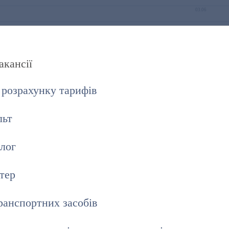
03.06
09.06
08.06
акансії
17.06
–
 розрахунку тарифів
10.06
09.06
льт
09.06
лог
–
24.06
тер
24.06
24.06
ранспортних засобів
24.06
–