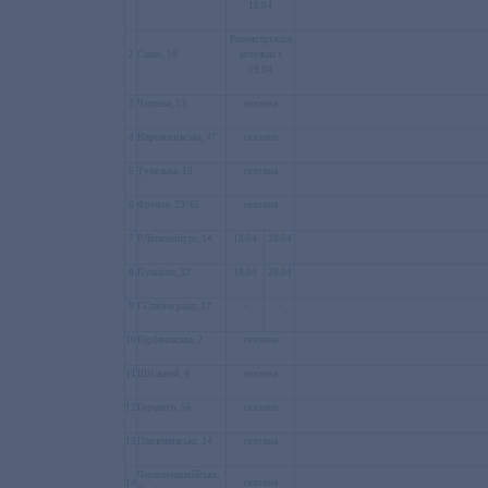
18.04
Реконструкція
2
Сакко, 19
котельні з
19.04
3
Чапаєва, 13
сезонна
4
Нариманівська, 47
сезонна
5
Тунельна, 16
сезонна
6
Фрунзе, 29/45
сезонна
7
Р.Люксембург, 14
18.04
28.04
8
Пушкіна, 32
18.04
28.04
9
Г.Сталінграду, 12
–
–
10
Горбанівська, 2
сезонна
11
Шкільний, 4
сезонна
12
Горького, 56
сезонна
13
Павленківська, 14
сезонна
Червоноармійська,
14
сезонна