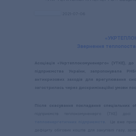
2021-07-06
«УКРТЕПЛО
Звернення теплопоста
Асоціація «Укртеплокомуненерго» (УТКЕ), до
підприємства України, запропонувала РН
антикризових заходів для врегулювання сис
загострилась через дискримінаційні умови пос
Після скасування покладання спеціальних об
підприємств теплокомуненерго (ТКЕ) досі
теплоенергетичних підприємств
.
Це вже призве
дефіциту обігових коштів для закупівлі газу, зр