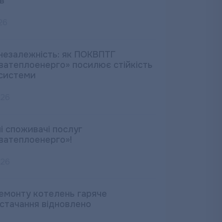
в
26
незалежність: як ПОКВПТГ
ватеплоенерго» посилює стійкість
системи
026
і споживачі послуг
ватеплоенерго»!
026
ремонту котелень гаряче
стачання відновлено