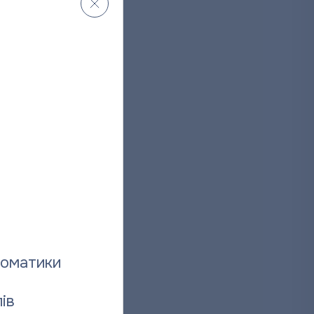
томатики
ів