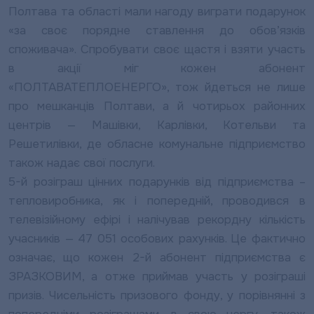
Полтава та області мали нагоду виграти подарунок
«за своє порядне ставлення до обов’язків
споживача». Спробувати своє щастя і взяти участь
в акції міг кожен абонент
«ПОЛТАВАТЕПЛОЕНЕРГО», тож йдеться не лише
про мешканців Полтави, а й чотирьох районних
центрів — Машівки, Карлівки, Котельви та
Решетилівки, де обласне комунальне підприємство
також надає свої послуги.
5-й розіграш цінних подарунків від підприємства –
тепловиробника, як і попередній, проводився в
телевізійному ефірі і налічував рекордну кількість
учасників — 47 051 особових рахунків. Це фактично
означає, що кожен 2-й абонент підприємства є
ЗРАЗКОВИМ, а отже приймав участь у розіграші
призів. Чисельність призового фонду, у порівнянні з