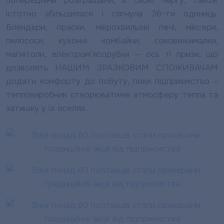
попередніми розіграшами, в свою чергу, також
істотно збільшилася і сягнула 36-ти одиниць.
Блендери, праски, мікрохвильові печі, міксери,
пилососи, кухонні комбайни, соковижималки,
магнітоли, електром’ясорубки — ось ті призи, що
дозволять НАШИМ ЗРАЗКОВИМ СПОЖИВАЧАМ
додати комфорту до побуту, поки підприємство –
тепловиробник створюватиме атмосферу тепла та
затишку у їх оселях.