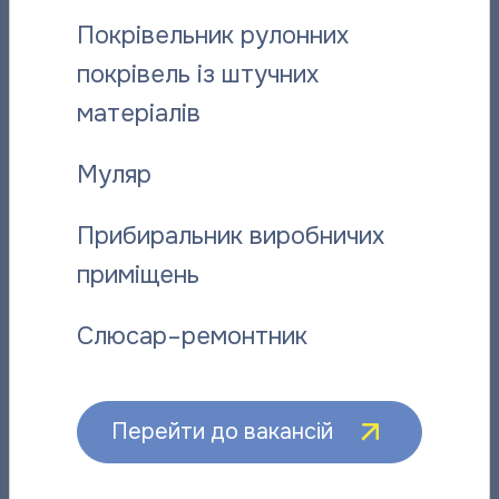
Покрівельник рулонних
покрівель із штучних
матеріалів
Муляр
Відданий справі: історія слюсаря-
“Полтават
ремонтника “Полтаватеплоенерго”
про плано
Прибиральник виробничих
приміщень
06.08.2026
06.08.2026
Слюсар–ремонтник
Інші новини
Перейти до вакансій