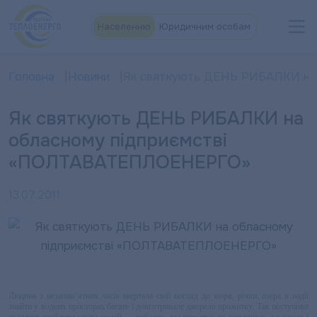
Населенню
Юридичним особам
Головна
Новини
Як святкують ДЕНЬ РИБАЛКИ на
Як святкують ДЕНЬ РИБАЛКИ на
обласному підприємстві
«ПОЛТАВАТЕПЛОЕНЕРГО»
13.07.2011
Людина з незапам’ятних часів звертала свій погляд до моря, річки, озера в надії
знайти у водних просторах багате і довготривале джерело прожитку. Так поступово