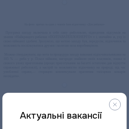
На фото: причал та один з човнів бази відпочинку «Дім рибалки»
Програма заходу включала в себе саму риболовлю, підведення підсумків на
звання «Найкращого рибалки «ПОЛТАВАТЕПЛОЕНЕРГО» » і, звичайно ж, уху із
свіжо пійманої здобичі. Зрозуміло, що метою заходу був, передусім, відпочинок та
можливість поспілкуватися друзям і колегам поза виробництвом.
Можна стверджувати, що мета та процедура заходу виконані відпочивальниками на
105 % — риба у р. Псьол піймана, нагороди знайшли своїх власників, юшка зі
свіжого улову приготована (процес приготування на багатті остаточно дав відчуття
справжньої риболовлі), а настрій та можливістю відпочинку на природі, під час
улюбленої справи,— сторицею компенсували прагнення «місцевих комарів
поснідати».
На фото: Переможець (І місце) О. Солянко
Актуальні вакансії