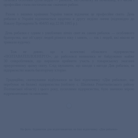
склалася особлива група людей — рибалок, які спочатку як початківці, а з часом і
професійно стали постачати нас смачною рибою.
Разом з іншими країнами Україна також відзначає це професійне свято. День
рибалки в Україні відзначається щорічно в другу неділю липня (відповідно до
Наказу Президента № 464/95 від 22.06.1995 р.).
День рибалки є одним з улюблених літніх свят як самих рибалок — особливого
братерства, яке об’єднує людей різного віку і занять, — так і людей, які ніколи не
тримали вудочку.
Тож не дивно, що в колективі обласного підприємства
«ПОЛТАВАТЕПЛОЕНЕРГО», до риболовлі виявились не байдужими майже
30 співробітників, що вирішили прийняти участь у товариському змаганні
приуроченому цьому святу. Слід зауважити, що заходи з нагоди Дня рибалки, на
підприємстві мають багаторічну історію.
Традиційно, святкування відбувалося на базі відпочинку «Дім рибалки», що
перебуває на балансі підприємства (поблизу с.
Ши́лівка Решетилівського району
Полтавської області) і цього року, зусиллями підприємства, було значною мірою
відремонтовано та оновлено.
На фото: будиночок для відпочиваючих на базі відпочинку «Дім рибалки»