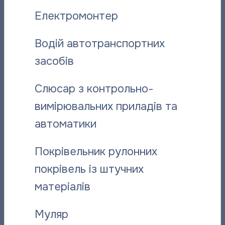
Вас може зацікавити:
Електромонтер
Водій автотранспортних
засобів
Слюсар з контрольно-
вимірювальних приладів та
автоматики
“Полтаватеплоенерго”інформує
«Полтават
про плановий ремонт котелень
дистанцій
Покрівельник рулонних
фахівців п
покрівель із штучних
06.08.2026
05.08.2026
матеріалів
Муляр
Інші новини