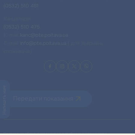
(0532) 510 481
Канцелярія
(0532) 510 475
E-mail:
kanc@pte.poltava.ua
E-mail:
info@pte.poltava.ua
( для звернень
споживачів)
Напишіть нам
Передати показання
Полтавське обласне комунальне виробниче підприємство