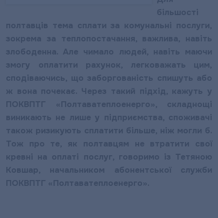
більшості
полтавців тема сплати за комунальні послуги,
зокрема за теплопостачання, важлива, навіть
злободенна. Але чимало людей, навіть маючи
змогу оплатити рахунок, легковажать цим,
сподіваючись, що заборгованість спишуть або
ж вона почекає. Через такий підхід, кажуть у
ПОКВПТГ «Полтаватеплоенерго», складнощі
виникають не лише у підприємства, споживачі
також ризикують сплатити більше, ніж могли б.
Тож про те, як полтавцям не втратити свої
кревні на оплаті послуг, говоримо із Тетяною
Ковшар, начальником абонентської служби
ПОКВПТГ «Полтаватеплоенерго».