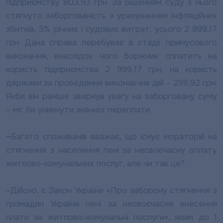
підприємству 803,93 грн. За рішенням суду з нього
стягнуто заборгованість з урахуванням інфляційних
збитків, 3% річних і судових витрат, усього 2 999,17
грн. Дана справа перебуває в стадії примусового
виконання, внаслідок чого боржник сплатить на
користь підприємства 2 999,17 грн, на користь
держави за проведення виконавчих дій – 299,92 грн.
Якби він раніше звернув увагу на заборговану суму
– міг би уникнути значної переплати.
–
Багато споживачів вважає, що існує мораторій на
стягнення з населення пені за несвоєчасну оплату
житлово-комунальних послуг, але чи так це?
–
Дійсно, є Закон України «Про заборону стягнення з
громадян України пені за несвоєчасне внесення
плати за житлово-комунальні послуги», яким до 1