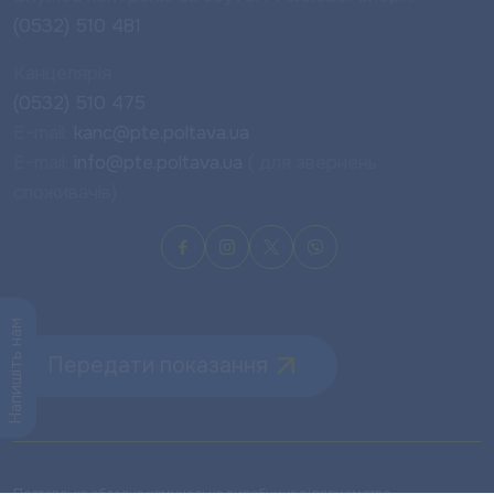
(0532) 510 481
Канцелярія
(0532) 510 475
E-mail:
kanc@pte.poltava.ua
E-mail:
info@pte.poltava.ua
( для звернень
споживачів)
Напишіть нам
Передати показання