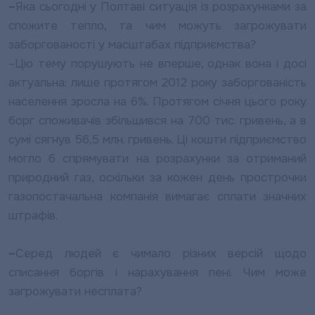
–
Яка сьогодні у Полтаві ситуація із розрахунками за
спожите тепло, та чим можуть загрожувати
заборгованості у масштабах підприємства?
–
Цю тему порушують не вперше, однак вона і досі
актуальна: лише протягом 2012 року заборгованість
населення зросла на 6%. Протягом січня цього року
борг споживачів збільшився на 700 тис. гривень, а в
сумі сягнув 56,5 млн. гривень. Ці кошти підприємство
могло б спрямувати на розрахунки за отриманий
природний газ, оскільки за кожен день прострочки
газопостачальна компанія вимагає сплати значних
штрафів.
–
Серед людей є чимало різних версій щодо
списання боргів і нарахування пені. Чим може
загрожувати несплата?