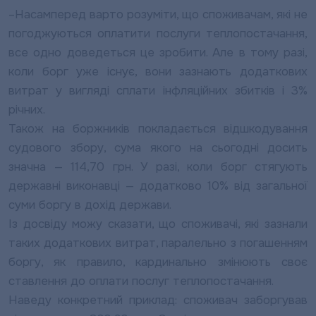
–
Насамперед варто розуміти, що споживачам, які не
погоджуються оплатити послуги теплопостачання,
все одно доведеться це зробити. Але в тому разі,
коли борг уже існує, вони зазнають додаткових
витрат у вигляді сплати інфляційних збитків і 3%
річних.
Також на боржників покладається відшкодування
судового збору, сума якого на сьогодні досить
значна — 114,70 грн. У разі, коли борг стягують
державні виконавці — додатково 10% від загальної
суми боргу в дохід держави.
Із досвіду можу сказати, що споживачі, які зазнали
таких додаткових витрат, паралельно з погашенням
боргу, як правило, кардинально змінюють своє
ставлення до оплати послуг теплопостачання.
Наведу конкретний приклад: споживач заборгував